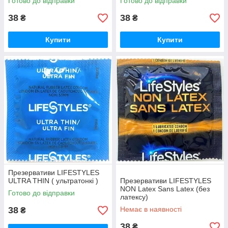
Готово до відправки
Готово до відправки
38
38
₴
₴
Купити
Купити
Презервативи LIFESTYLES
ULTRA THIN ( ультратонкі )
Презервативи LIFESTYLES
NON Latex Sans Latex (без
Готово до відправки
латексу)
38
Немає в наявності
₴
38
₴