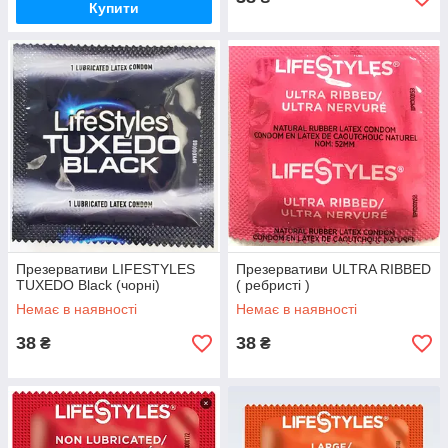
Купити
Презервативи LIFESTYLES
Презервативи ULTRA RIBBED
TUXEDO Black (чорні)
( ребристі )
Немає в наявності
Немає в наявності
38
38
₴
₴