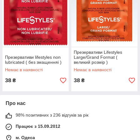
Презервативи Lifestyles
Презервативи lifestyles non
Large/Grand Format (
lubricated ( без змащенняі )
великий розмір )
Немає в наявності
Немає в наявності
38
38
₴
₴
Про нас
98% позитивних з 236 відгуків за рік
Працює з 15.09.2012
м. Одеса