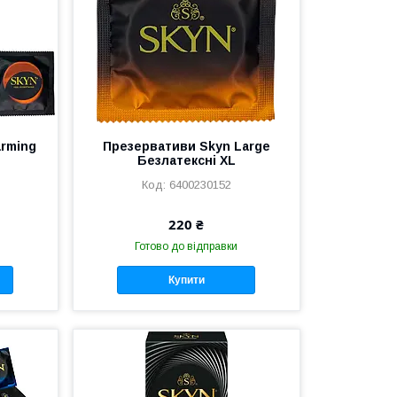
rming
Презервативи Skyn Large
Безлатексні XL
6400230152
220 ₴
Готово до відправки
Купити