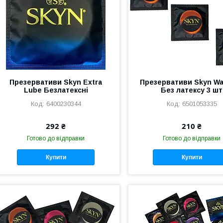
Презервативи Skyn Extra
Презервативи Skyn Wa
Lube Безлатексні
Без латексу 3 шт
6400230344
6501053335
292 ₴
210 ₴
Готово до відправки
Готово до відправки
Купити
Купити