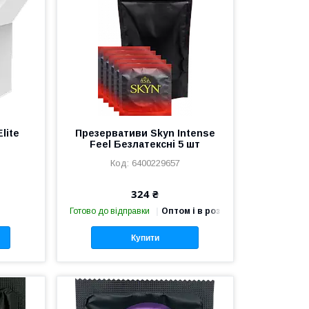
lite
Презервативи Skyn Intense
Feel Безлатексні 5 шт
6400229657
324 ₴
Готово до відправки
Оптом і в роздріб
Купити