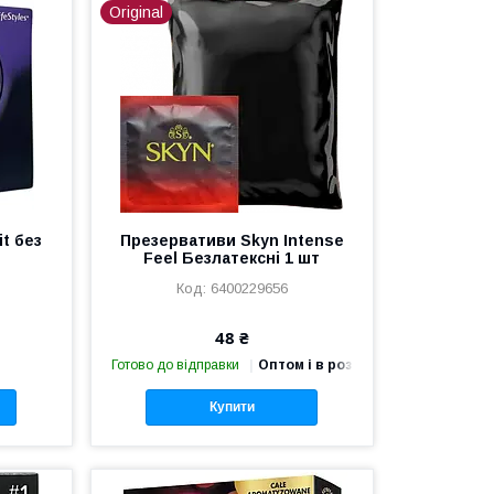
Original
t без
Презервативи Skyn Intense
Feel Безлатексні 1 шт
6400229656
48 ₴
Готово до відправки
Оптом і в роздріб
Купити