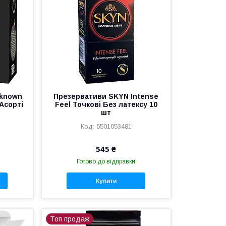
nknown
Презервативи SKYN Intense
Асорті
Feel Точкові Без латексу 10
шт
6501053481
545 ₴
Готово до відправки
Купити
Топ продаж