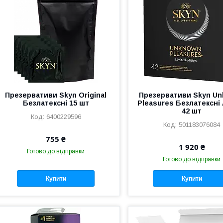
Презервативи Skyn Original
Презервативи Skyn U
Безлатексні 15 шт
Pleasures Безлатексні 
42 шт
6400229596
501183076084
755 ₴
1 920 ₴
Готово до відправки
Готово до відправки
Купити
Купити