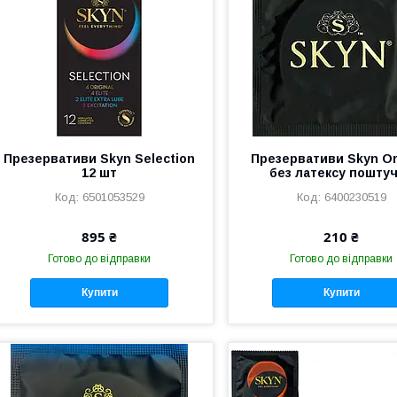
Презервативи Skyn Selection
Презервативи Skyn Or
12 шт
без латексу пошту
6501053529
6400230519
895 ₴
210 ₴
Готово до відправки
Готово до відправки
Купити
Купити