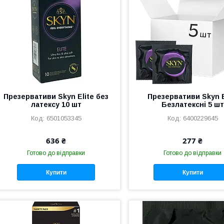
Презервативи Skyn Elite без
Презервативи Skyn E
латексу 10 шт
Безлатексні 5 шт
6501053345
6400229645
636 ₴
277 ₴
Готово до відправки
Готово до відправки
Купити
Купити