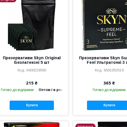
Презервативи Skyn Original
Презервативи Skyn S
Безлатексні 5 шт
Feel Ультратонкі 3
6400229595
6501053519
215 ₴
365 ₴
Готово до відправки
Оптом і в роздріб
Готово до відправки
Купити
Купити
Новинка