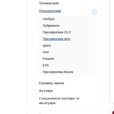
Телемагазин
Презервативи
LifeStyle
Лубриканти
Презервативи OLO
Презервативи skyn
space
One
Pasante
EXS
Презервативи Muaisi
Рукавиці зимові
Футляри
Сонцезахисні окуляри та
аксесуари