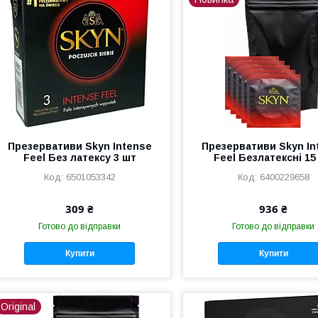
Презервативи Skyn Intense
Презервативи Skyn In
Feel Без латексу 3 шт
Feel Безлатексні 15
6501053342
6400229658
309 ₴
936 ₴
Готово до відправки
Готово до відправки
Купити
Купити
Original