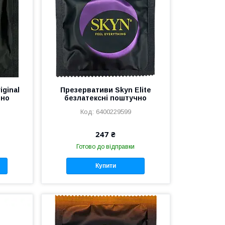
iginal
Презервативи Skyn Elite
чно
безлатексні поштучно
6400229599
247 ₴
Готово до відправки
Купити