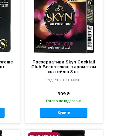
upreme
Презервативи Skyn Cocktail
 шт
Club Безлатексні з ароматом
коктейлів 3 шт
5011831090981
309 ₴
Готово до відправки
Купити
краща вигода