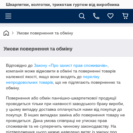
Шкарпетки, колготки, трикотаж гуртом від виробника
Умови повернення та обміну
Умови повернення та обміну
Відповідно до
Закону «Про захист прав споживачів»
,
компанія може відмовити в обміні та поверненні товарів
належної якості, якщо вони входять до
переліку
непродовольчих товарів
, що не підлягають поверненню та
обміну.
Повернення або обмін панчішно-шкарпеткової продукції 
проводиться тільки при наявності заводського браку вироби, 
у цьому випадку доставка оплачується нами від покупця до 
покупця. В інших випадках заміна або повернення товару не 
проводиться. Дана умова співпраці не утискає прав 
споживачів та не суперечить чинному законодавству. На 
підтвердження цього нижче наведено витяг із закону про 