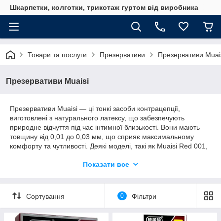
Шкарпетки, колготки, трикотаж гуртом від виробника
Товари та послуги
Презервативи
Презервативи Muai
Презервативи Muaisi
Презервативи Muaisi — ці тонкі засоби контрацепції,
виготовлені з натурального латексу, що забезпечують
природне відчуття під час інтимної близькості. Вони мають
товщину від 0,01 до 0,03 мм, що сприяє максимальному
комфорту та чутливості. Деякі моделі, такі як Muaisi Red 001,
додатково збагачені гіалуроновою кислотою для
Показати все
покращеного зволоження. Презервативи доступні в різних
кольорах, включаючи прозорий, чорний і червоний, і
постачаються в упаковках по 3, 10 або 12 штук. Кожен
презерватив має гладку текстуру та анатомічну форму для
Сортування
0
Фільтри
зручного використання. Електронне тестування гарантує
надійний захист.