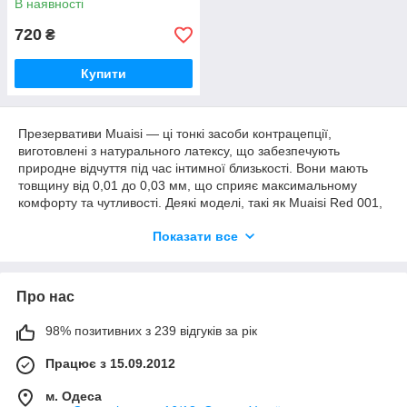
В наявності
720
₴
Купити
Презервативи Muaisi — ці тонкі засоби контрацепції,
виготовлені з натурального латексу, що забезпечують
природне відчуття під час інтимної близькості. Вони мають
товщину від 0,01 до 0,03 мм, що сприяє максимальному
комфорту та чутливості. Деякі моделі, такі як Muaisi Red 001,
додатково збагачені гіалуроновою кислотою для
Показати все
покращеного зволоження. Презервативи доступні в різних
кольорах, включаючи прозорий, чорний і червоний, і
постачаються в упаковках по 3, 10 або 12 штук. Кожен
презерватив має гладку текстуру та анатомічну форму для
Про нас
зручного використання. Електронне тестування гарантує
надійний захист.
98% позитивних з 239 відгуків за рік
Працює з 15.09.2012
м. Одеса