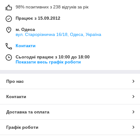
100% якість
98% позитивних з 238 відгуків за рік
У виробництві коротких і довгих чоловічих
шкарпеток використовуємо тільки екологічно
Працює з 15.09.2012
безпечні матеріали. Довгі і короткі чоловічі
шкарпетки від виробника перевіряються
м. Одеса
вручну і строго відповідають ГОСТу.
вул. Старорізнична 16/18, Одеса, Україна
Контакти
Широкий асортимент
Великий асортимент стильних, спортивних і
Сьогодні працює з 10:00 до 18:00
класичних моделей шкарпеток в різних
Показати весь графік роботи
колірних виконаннях, з широким розмірним
рядом. В наявності короткі спортивні та
класичні
довгі чоловічі шкарпетки від
Про нас
виробника, які можна купити в Україні оптом
і в роздріб за дуже вигідними цінами.
Контакти
Доставка та оплата
Графік роботи