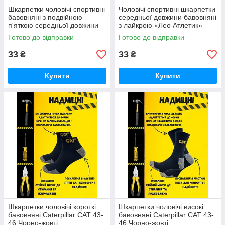
Шкарпетки чоловічі спортивні
Чоловічі спортивні шкарпетки
бавовняні з подвійною
середньої довжини бавовняні
п'яткою середньої довжини
з лайкрою «Лео Атлетик»
Лео Лайкра Атлетик сірого
(чорні)
Готово до відправки
Готово до відправки
кольору
33
33
₴
₴
Купити
Купити
Шкарпетки чоловічі короткі
Шкарпетки чоловічі високі
бавовняні Caterpillar CAT 43-
бавовняні Caterpillar CAT 43-
46 Чорно-жовті
46 Чорно-жовті