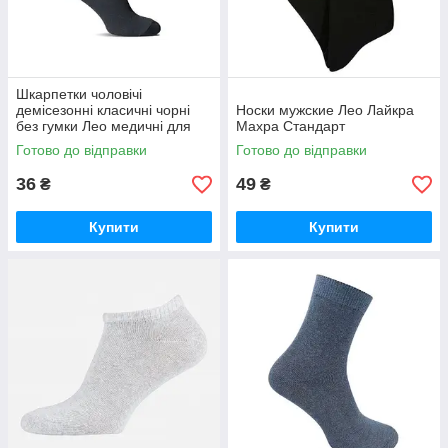
Шкарпетки чоловічі
демісезонні класичні чорні
Носки мужские Лео Лайкра
без гумки Лео медичні для
Махра Стандарт
набряклих ніг
Готово до відправки
Готово до відправки
36
49
₴
₴
Купити
Купити