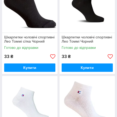
Хороші умови дропшипперам та
оптовикам.
Зручні способи доставки — відправляємо
навіть «Укрпоштою».
Шкарпетки чоловічі спортивні
Шкарпетки чоловічі спортивні
Лео Томмі сітка Чорний
Лео Томмі Чорний
Вигоди для
Готово до відправки
Готово до відправки
роздробу
33
33
₴
₴
Стабільна наявність довгих і коротких
чоловічих шкарпеток на складі.
Купити
Купити
Відправка різних найменувань на суму від
200 грн.
Ціни роздробу шкарпеток для чоловіків від
виробника на 40% нижче ціни в
супермаркетах.
Вибір зручного способу оплати і доставки.