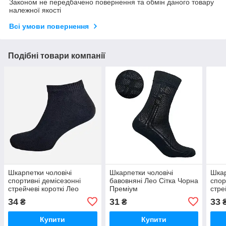
Законом не передбачено повернення та обмін даного товару
належної якості
Всі умови повернення
Подібні товари компанії
Шкарпетки чоловічі
Шкарпетки чоловічі
Шкар
спортивні демісезонні
бавовняні Лео Сітка Чорна
спор
стрейчеві короткі Лео
Преміум
стре
Basic 40-46 Чорні
Лео 
34
31
33
₴
₴
Купити
Купити