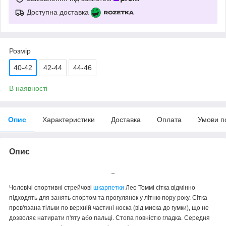
Доступна доставка
Розмір
40-42
42-44
44-46
В наявності
Опис
Характеристики
Доставка
Оплата
Умови п
Опис
Чоловічі спортивні стрейчові
шкарпетки
Лео Томмі сітка відмінно
підходять для занять спортом та прогулянок у літню пору року. Сітка
пров'язана тільки по верхній частині носка (від миска до гумки), що не
дозволяє натирати п'яту або пальці. Стопа повністю гладка. Середня