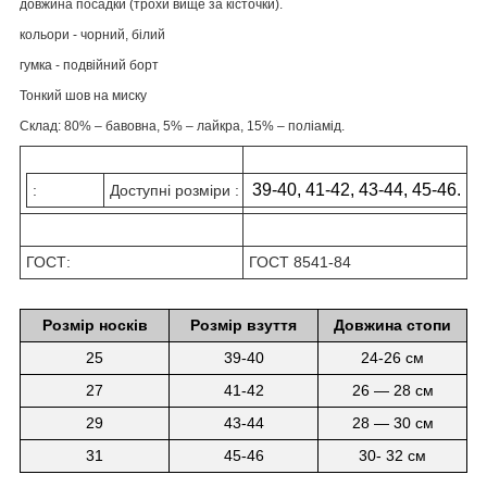
довжина посадки (трохи вище за кісточки).
кольори - чорний, білий
гумка - подвійний борт
Тонкий шов на миску
Склад: 80% – бавовна, 5% – лайкра, 15% – поліамід.
39-40, 41-42, 43-44, 45-46.
:
Доступні розміри :
ГОСТ:
ГОСТ 8541-84
Розмір носків
Розмір взуття
Довжина стопи
25
39-40
24-26 см
27
41-42
26 ― 28 см
29
43-44
28 ― 30 см
31
45-46
30- 32 см