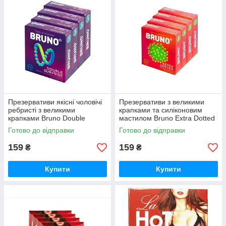
Презервативи якісні чоловічі
Презервативи з великими
ребристі з великими
крапками та силіконовим
крапками Bruno Double
мастилом Bruno Extra Dotted
Surprise 4 You 12 шт (4 пачки
4 You 12 шт 4 пачки по 3 шт.
Готово до відправки
Готово до відправки
159
159
₴
₴
Купити
Купити