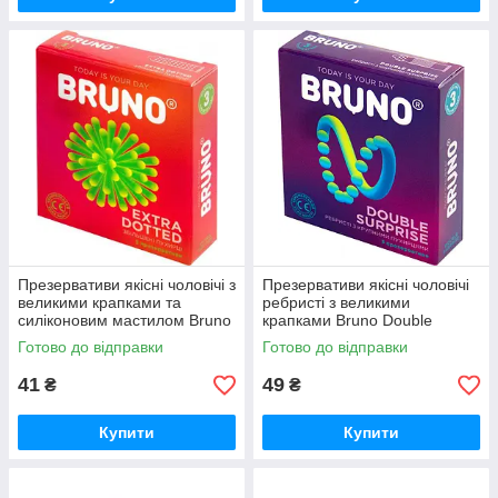
Презервативи якісні чоловічі з
Презервативи якісні чоловічі
великими крапками та
ребристі з великими
силіконовим мастилом Bruno
крапками Bruno Double
Extra Dotted 1 пачка 3 шт.
Surprise 1 пачка 3 шт.
Готово до відправки
Готово до відправки
41
49
₴
₴
Купити
Купити