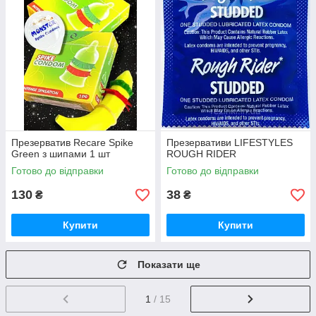
Презерватив Recare Spike
Презервативи LIFESTYLES
Green з шипами 1 шт
ROUGH RIDER
Готово до відправки
Готово до відправки
130
38
₴
₴
Купити
Купити
Показати ще
1
/ 15