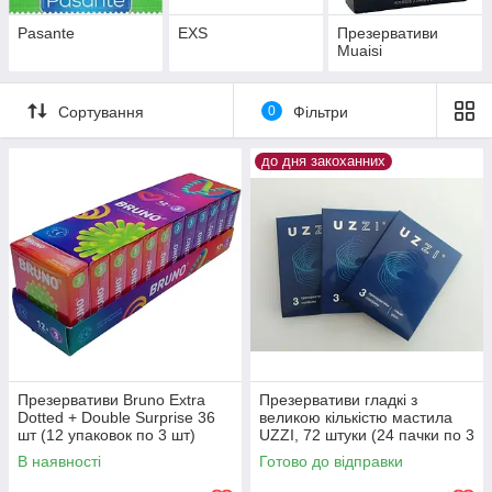
Pasante
EXS
Презервативи
Muaisi
Презервативы Unitex Flash Touch 48 штук в
Сортування
0
Фільтри
упаковке (12х4 шт. рельефные, с крупными
точками и ребрами)
до дня закоханних
Изготовлены из натурального каучукового латекса
с большими ребрами и пупырышками в
силиконовой смазке.
Презервативи Bruno Extra
Презервативи гладкі з
Dotted + Double Surprise 36
великою кількістю мастила
шт (12 упаковок по 3 шт)
UZZI, 72 штуки (24 пачки по 3
шт.)
В наявності
Готово до відправки