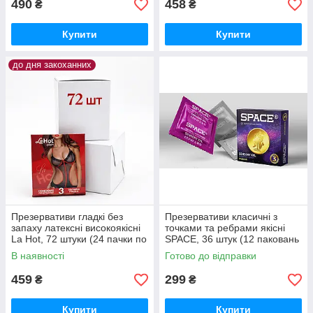
490
458
₴
₴
Купити
Купити
до дня закоханних
Презервативи гладкі без
Презервативи класичні з
запаху латексні високоякісні
точками та ребрами якісні
La Hot, 72 штуки (24 пачки по
SPACE, 36 штук (12 паковань
3 шт.)
по 3 шт.)
В наявності
Готово до відправки
459
299
₴
₴
Купити
Купити