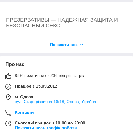
ПРЕЗЕРВАТИВЫ — НАДЕЖНАЯ ЗАЩИТА И
БЕЗОПАСНЫЙ СЕКС
Изготавливаются с соблюдением европейских и
Показати все
украинских стандартов на современном
оборудовании.
Добавляют в любовные игры новизну и
Про нас
позволяют ощутить неземное наслаждение.
98% позитивних з 236 відгуків за рік
Тестируются электроникой и являются
Працює з 15.09.2012
надежным средством защиты от нежелательной
беременности и заболеваний, передающихся
м. Одеса
половым путем.
вул. Старорізнична 16/18, Одеса, Україна
Максимально точно повторяют анатомическое
Контакти
строение полового члена, не соскальзывают и
не протекают по краям.
Сьогодні працює з 10:00 до 20:00
Показати весь графік роботи