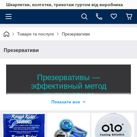
Шкарпетки, колготки, трикотаж гуртом від виробника
Товари та послуги
Презервативи
Презервативи
Презервативы —
эффективный метод
контрацепции
Показати все
В каталоге представлен большой выбор
сертифицированной продукции из
натурального латекса
Гладкие классические и контурные анатомические,
текстурные с пупырышками, кольцами, ресничками и