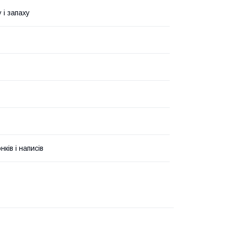
 і запаху
ків і написів