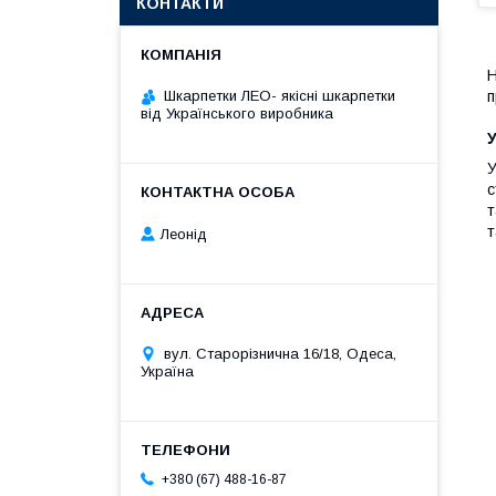
КОНТАКТИ
Н
Шкарпетки ЛЕО- якісні шкарпетки
п
від Українського виробника
У
У
с
т
т
Леонід
вул. Старорізнична 16/18, Одеса,
Україна
+380 (67) 488-16-87