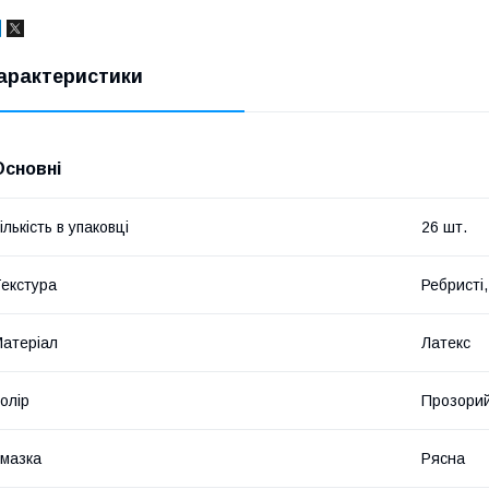
арактеристики
Основні
ількість в упаковці
26 шт.
екстура
Ребристі,
атеріал
Латекс
олір
Прозори
мазка
Рясна