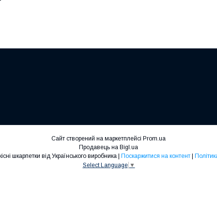
Сайт створений на маркетплейсі
Prom.ua
Продавець на Bigl.ua
Шкарпетки ЛЕО- якісні шкарпетки від Українського виробника |
Поскаржитися на контент
|
Політик
Select Language
▼