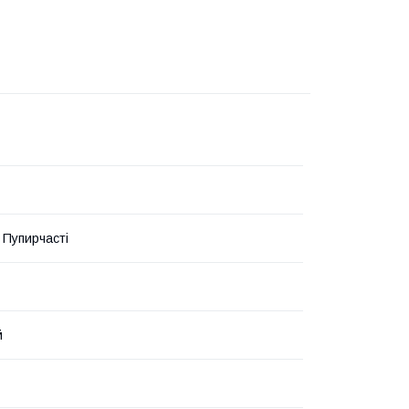
 Пупирчасті
й