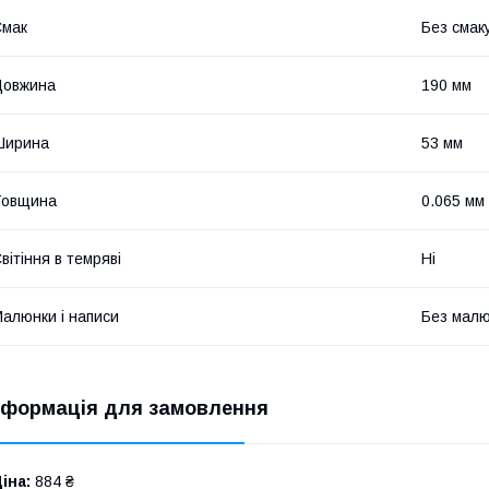
Смак
Без смаку
Довжина
190 мм
Ширина
53 мм
Товщина
0.065 мм
вітіння в темряві
Ні
алюнки і написи
Без малюн
нформація для замовлення
іна:
884 ₴