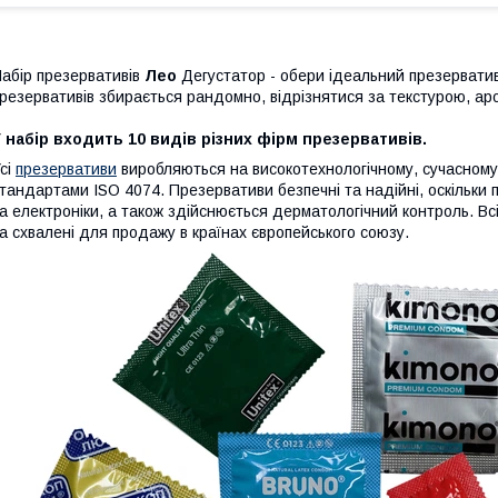
абір презервативів
Лео
Дегустатор - обери ідеальний презервати
резервативів збирається рандомно, відрізнятися за текстурою, ар
 набір входить 10 видів різних фірм презервативів.
сі
презервативи
виробляються на високотехнологічному, сучасному 
тандартами ISO 4074. Презервативи безпечні та надійні, оскільки 
а електроніки, а також здійснюється дерматологічний контроль. Вс
а схвалені для продажу в країнах європейського союзу.