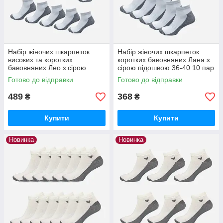
Безкоштовна доставка по всій країні за
замовлення від 3 000 грн.
При повній оплаті — відправлення у день
замовлення.
Набір жіночих шкарпеток
Набір жіночих шкарпеток
високих та коротких
коротких бавовняних Лана з
бавовняних Лео з сірою
сірою підошвою 36-40 10 пар
підошвою 10 пар 36-40
Білий/Сірий
Готово до відправки
Готово до відправки
Вибрати
Білий/Сірий
489
368
₴
₴
Купити
Купити
Новинка
Новинка