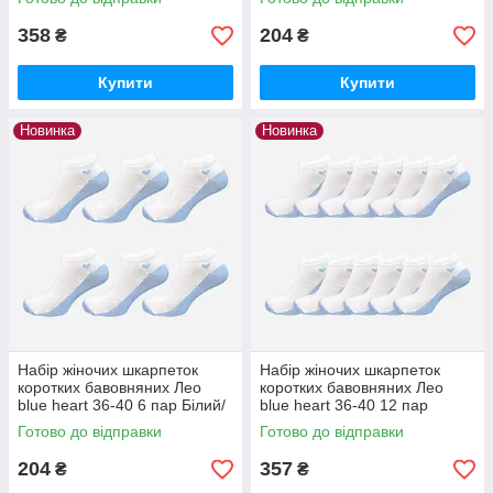
358
204
₴
₴
Купити
Купити
Новинка
Новинка
Набір жіночих шкарпеток
Набір жіночих шкарпеток
коротких бавовняних Лео
коротких бавовняних Лео
blue heart 36-40 6 пар Білий/
blue heart 36-40 12 пар
блакитний
Білий/блакитний
Готово до відправки
Готово до відправки
204
357
₴
₴