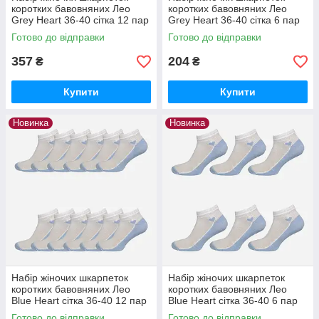
коротких бавовняних Лео
коротких бавовняних Лео
Grey Heart 36-40 сітка 12 пар
Grey Heart 36-40 сітка 6 пар
Білий/Сірий
Білий/Сірий
Готово до відправки
Готово до відправки
357
204
₴
₴
Купити
Купити
Новинка
Новинка
Набір жіночих шкарпеток
Набір жіночих шкарпеток
коротких бавовняних Лео
коротких бавовняних Лео
Blue Heart сітка 36-40 12 пар
Blue Heart сітка 36-40 6 пар
Білий/Блакитний
Білий/Блакитний
Готово до відправки
Готово до відправки