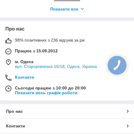
Показати все
Про нас
Великий вибір
98% позитивних з 236 відгуків за рік
В нашому асортименті ви можете
придбати жіночі шкарпетки від виробника в
Працює з 15.09.2012
Україні для щоденних прогулянок, які можна
замовити дрібним оптом за дуже вигідною
м. Одеса
ціною. Зручні бавовняні літні жіночі
вул. Старорізнична 16/18, Одеса, Україна
шкарпетки недорого з яскравими принтами
на будь-який смак, м'які і теплі махові і
Контакти
вовняні зимові шкарпетки.
Сьогодні працює з 10:00 до 20:00
Показати весь графік роботи
Якість від виробника
У складі наших жіночих шкарпеток від
виробника присутні тільки екологічні
Про нас
матеріали. Вся продукція оптом і в роздріб
коштує недорого, відповідає ГОСТу і
Контакти
ретельно перевіряється вручну перед
відправкою замовнику.