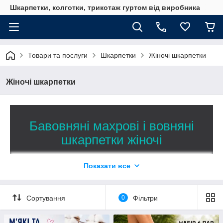
Шкарпетки, колготки, трикотаж гуртом від виробника
Товари та послуги
Шкарпетки
Жіночі шкарпетки
Жіночі шкарпетки
Бавовняні махрові і вовняні
шкарпетки жіночі
Прямі поставки жіночих шкарпеток від
Показати все
виробника дрібним оптом і в роздріб
50
Широкий вибір — більше
моделей бавовняних,
махрових і вовняних шкарпеток для жінок на будь-який
Сортування
0
Фільтри
смак і для будь-якого сезону. Перевірена якість від
виробника, максимально доступні ціни, спеціальні