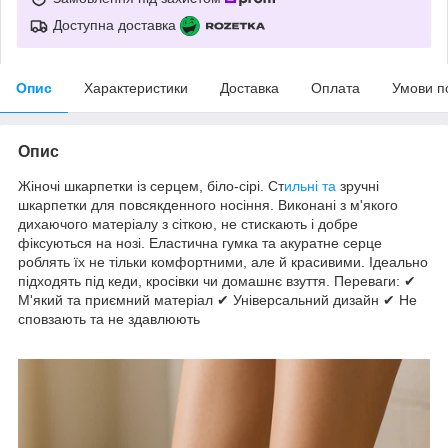
Доступна доставка
Опис
Характеристики
Доставка
Оплата
Умови п
Опис
Жіночі шкарпетки із серцем, біло-сірі. Ст
ильні та
зручні
шкарпетки для повсякденного носіння. Виконані з м'якого
дихаючого матеріалу з сіткою, не стискають і добре
фіксуються на нозі. Еластична гумка та акуратне серце
роблять їх не тільки комфортними, але й красивими. Ідеально
підходять під кеди, кросівки чи домашнє взуття. Переваги: ✔
М'який та приємний матеріал ✔ Універсальний дизайн ✔ Не
сповзають та не здавлюють