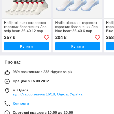
Набір жіночих шкарпеток
Набір жіночих шкарпеток
Набі
коротких бавовняних Лео
коротких бавовняних Лео
коро
strip heart 36-40 12 пар
blue heart 36-40 6 пар
Blue
Білий
Білий/блакитний
пар 
357
204
358
₴
₴
Купити
Купити
Про нас
98% позитивних з 238 відгуків за рік
Працює з 15.09.2012
м. Одеса
вул. Старорізнична 16/18, Одеса, Україна
Контакти
Сьогодні працює з 10:00 до 20:00