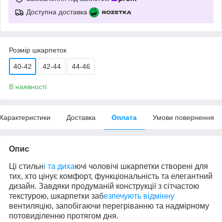
Доступна доставка
Розмір шкарпеток
40-42
42-44
44-46
В наявності
Характеристики
Доставка
Оплата
Умови повернення
Опис
Ці стильн
і та диха
ючі чоловічі шкарпетки створені для
тих, хто цінує комфорт, функціональність та елегантний
дизайн. Завдяки продуманій конструкції з сітчастою
текстурою, шкарпетки заб
езпечують відмінну
вентиляцію, запобігаючи перегріванню та надмірному
потовиділенню протягом дня.