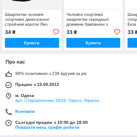
Шкарпетки чоловічі
Чоловічі спортивні
Шкар
спортивні демісезонні
шкарпетки середньої
спор
стрейчеві короткі Лео
довжини бавовняні з
Біла
Basic 40-46 Чорні
лайкрою «Лео Атлетик»
34
33
33
₴
₴
(чорні)
Купити
Купити
Про нас
98% позитивних з 238 відгуків за рік
Працює з 15.09.2012
м. Одеса
вул. Старорізнична 16/18, Одеса, Україна
Контакти
Сьогодні працює з 10:00 до 18:00
Показати весь графік роботи