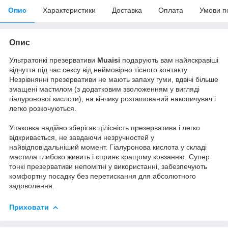
Опис
Характеристики
Доставка
Оплата
Умови п
Опис
Ультратонкі презервативи
Muaisi
подарують вам найяскравіші
відчуття під час сексу від неймовірно тісного контакту.
Незрівнянні презервативи не мають запаху гуми, вдвічі більше
змащені мастилом (з додатковим зволоженням у вигляді
гіалуронової кислоти), на кінчику розташований накопичувач і
легко розкочуються.
Упаковка надійно зберігає цілісність презерватива і легко
відкривається, не завдаючи незручностей у
найвідповідальніший момент. Гіалуронова кислота у складі
мастила глибоко живить і сприяє кращому ковзанню. Супер
тонкі презервативи непомітні у використанні, забезпечують
комфортну посадку без перетискання для абсолютного
задоволення.
Приховати