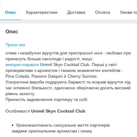
Опис
Характеристики
Доставка
Оплата
Умови п
Опис
Трохи екз
отики і незабутніх відчуттів для пристрасної ночі - любовні ігри
принесуть більше насолоди і радості, якщо
використовувати
U
nimil Skyn Cocktail Club. Перші у світі
презервативи з ароматом і смаком знаменитих коктейлів -
Pina Colada, Passion Daiquiri ir Cherry Sunrise.
Ультратонкі вироби подарують барвисті та яскраві відчуття під
час інтимної близькості, одночасно зберігаючи досить високий
рівень захисту.
Принесіть задоволення партнеру та собі.
Особливості
Unimil Skyn Cocktail Club
:
Урізноманітнюють сексуальне життя партнерів
завдяки оригінальним ароматам і смаку