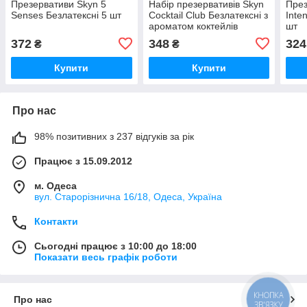
Презервативи Skyn 5
Набір презервативів Skyn
През
Senses Безлатексні 5 шт
Cocktail Club Безлатексні з
Inte
ароматом коктейлів
шт
372
348
324
₴
₴
Купити
Купити
Про нас
98% позитивних з 237 відгуків за рік
Працює з 15.09.2012
м. Одеса
вул. Старорізнична 16/18, Одеса, Україна
Контакти
Сьогодні працює з 10:00 до 18:00
Показати весь графік роботи
КНОПКА
Про нас
ЗВ'ЯЗКУ