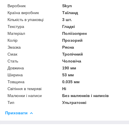
Виробник
Skyn
Країна виробник
Таїланд
Кількість в упаковці
3 шт.
Текстура
Гладкі
Матеріал
Поліізопрен
Колір
Прозорий
Змазка
Рясна
Смак
Тропічний
Стать
Чоловіча
Довжина
190 мм
Ширина
53 мм
Товщина
0.035 мм
Світіння в темряві
Ні
Малюнки і написи
Без малюнків і написів
Тип
Ультратонкі
Приховати