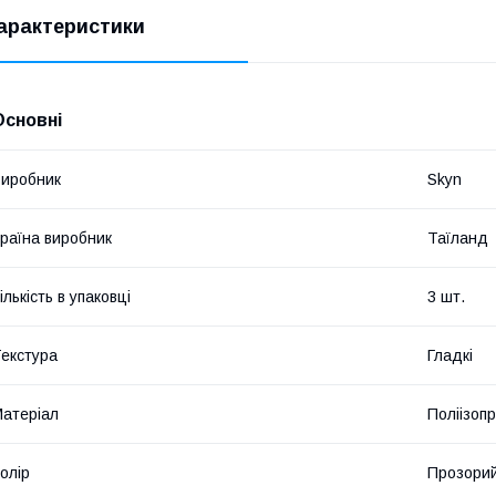
арактеристики
Основні
иробник
Skyn
раїна виробник
Таїланд
ількість в упаковці
3 шт.
екстура
Гладкі
атеріал
Поліізоп
олір
Прозори