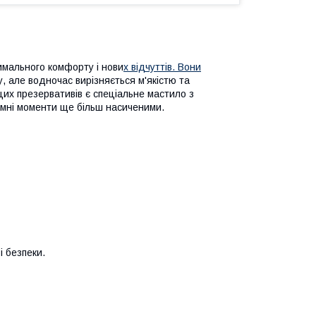
симального комфорту і нови
х відчуттів. Вони
су, але водночас вирізняється м'якістю та
цих презервативів є спеціальне мастило з
нтимні моменти ще більш насиченими.
 безпеки.