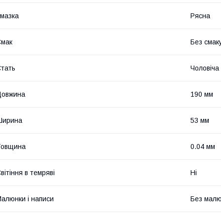
мазка
Рясна
Смак
Без смаку
тать
Чоловіча
Довжина
190 мм
Ширина
53 мм
Товщина
0.04 мм
вітіння в темряві
Ні
алюнки і написи
Без малюн