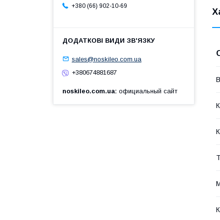
+380 (66) 902-10-69
Х
sales@noskileo.com.ua
+380674881687
В
noskileo.com.ua
официальный сайт
К
К
Т
М
К