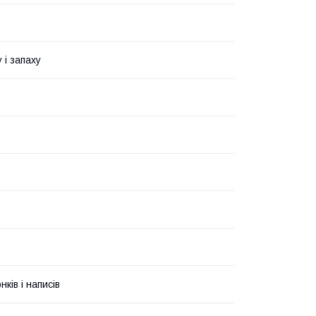
 і запаху
ків і написів