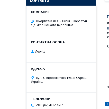
КОНТАКТИ
П
Шкарпетки ЛЕО- якісні шкарпетки
від Українського виробника
в
м
е
О
Леонід
вул. Старорізнична 16/18, Одеса,
Україна
+380 (67) 488-16-87