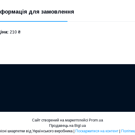
нформація для замовлення
іна:
210 ₴
Сайт створений на маркетплейсі
Prom.ua
Продавець на Bigl.ua
Шкарпетки ЛЕО- якісні шкарпетки від Українського виробника |
Поскаржитися на контент
|
Політик