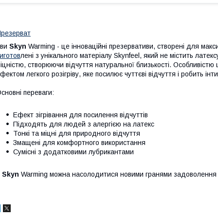
резерват
иви
Skyn
Warming - це інноваційні презервативи, створені для мак
иготов
лені з унікального матеріалу Skynfeel, який не містить латек
іцністю, створюючи відчуття натуральної близькості. Особливістю 
фектом легкого розігріву, яке посилює чуттєві відчуття і робить і
сновні переваги:
Ефект зігрівання для посилення відчуттів
Підходять для людей з алергією на латекс
Тонкі та міцні для природного відчуття
Змащені для комфортного використання
Сумісні з додатковими лубрикантами
З
Skyn
Warming можна насолодитися новими гранями задоволення і