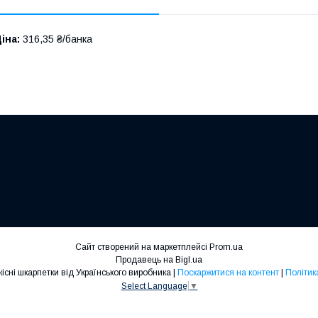
іна:
316,35 ₴/банка
Сайт створений на маркетплейсі
Prom.ua
Продавець на Bigl.ua
Шкарпетки ЛЕО- якісні шкарпетки від Українського виробника |
Поскаржитися на контент
|
Політик
Select Language
▼