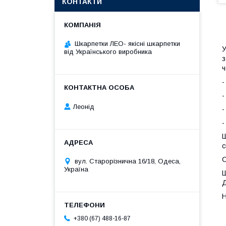
КОНТАКТИ
Шкарпетки ЛЕО- якісні шкарпетки
У
від Українського виробника
з
ч
-
-
Леонід
-
-
Ш
с
С
вул. Старорізнична 16/18, Одеса,
Україна
Ш
Д
Н
+380 (67) 488-16-87