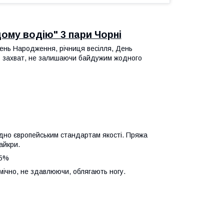
ому водію" 3 пари Чорні
День Народження, річниця весілля, День
віть захват, не залишаючи байдужим жодного
гідно європейським стандартам якості. Пряжа
айкри.
 5%
мічно, не здавлюючи, облягають ногу.