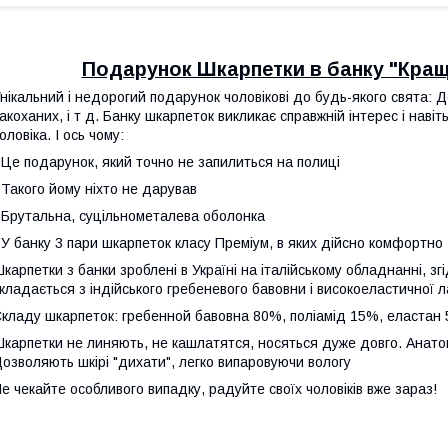
Подарунок Шкарпетки в банку "Кращ
нікальний і недорогий подарунок чоловікові до будь-якого свята: 
акоханих, і т д. Банку шкарпеток викликає справжній інтерес і на
оловіка. І ось чому:
 Це подарунок, який точно не запилиться на полиці
 Такого йому ніхто не дарував
 Брутальна, суцільнометалева оболонка
 У банку 3 пари шкарпеток класу Преміум, в яких дійсно комфортно
карпетки з банки зроблені в Україні на італійському обладнанні, з
кладається з індійського гребеневого бавовни і високоеластичної л
кладу шкарпеток: гребенной бавовна 80%, поліамід 15%, еластан
карпетки не линяють, не кашлатятся, носяться дуже довго. Анато
озволяють шкірі "дихати", легко випаровуючи вологу
е чекайте особливого випадку, радуйте своїх чоловіків вже зараз!