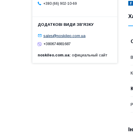
+380 (66) 902-10-69
Х
sales@noskileo.com.ua
+380674881687
noskileo.com.ua
официальный сайт
В
К
Р
І