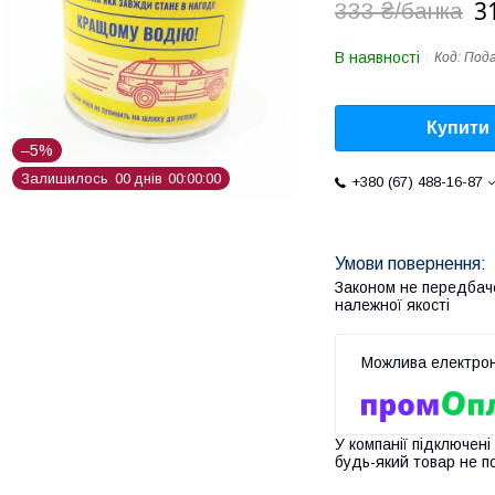
3
333 ₴/банка
В наявності
Код:
Пода
Купити
–5%
Залишилось
0
0
днів
0
0
0
0
0
0
+380 (67) 488-16-87
Законом не передбач
належної якості
У компанії підключені
будь-який товар не п