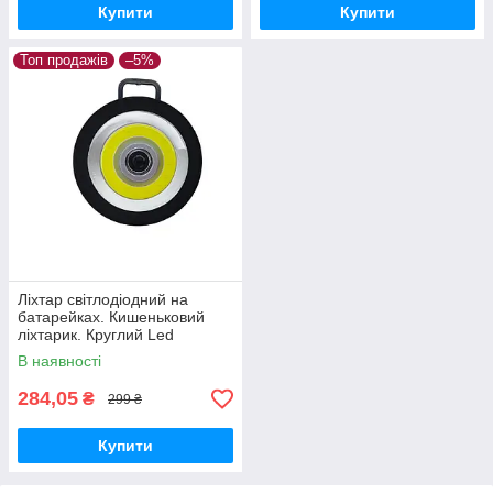
Купити
Купити
Топ продажів
–5%
Ліхтар світлодіодний на
батарейках. Кишеньковий
ліхтарик. Круглий Led
світильник на магніті з гачком
В наявності
284,05
₴
299 ₴
Купити