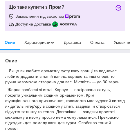
Що таке купити з Пром?
Замовлення під захистом
Доступна доставка
Опис
Характеристики
Доставка
Оплата
Умови п
Опис
Якщо ви любите ароматну густу каву вранці та водночас
любите додавати в напій ваніль. корицю та інші спеції, то
ручна кавомолка створена для вас. Місткість — до 30 зерен.
Жорна зроблені зі сталі. Корпус — полірована латунь,
покрита унікальним східним орнаментом. Крім
функціонального призначення, кавомолка має чудовий вигляд
як деталь інтер'єру в східному стилі, завдяки їй створюється
відчуття затишку та тепла. Довговічна — завдяки простоті
механізму в ньому просто нема чому ламатися. Прекрасно
підходить для помелу кави для турки. Особливо тонкий
помел.