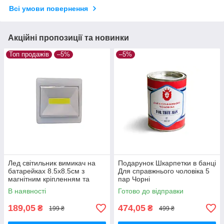
Всі умови повернення
Акційні пропозиції та новинки
Топ продажів
–5%
–5%
Лед світильник вимикач на
Подарунок Шкарпетки в банці
батарейках 8.5х8.5см з
Для справжнього чоловіка 5
магнітним кріпленням та
пар Чорні
липучкою/лед ліхтар
В наявності
Готово до відправки
189,05
474,05
₴
₴
199 ₴
499 ₴