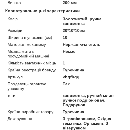
Висота
200 мм
Користувальницькі характеристики
Колір
Золотистий, ручна
кавомолка
Розміри
20*10*10см
Ширина в упаковці (см)
10
Матеріал механізму
Нержавіюча сталь
Можна мити в
Немає
посудомийній машині
Кількість вантажних місць
1
Країна реєстрації бренду
Туреччина
Артикул
vhgfhgg
Продавець гарантує
Так
упаковку
теги
кавомолка, ручний млин,
ручної подрібнювач,
Подарунок
Країна-виробник товару
Туреччина
Декорування
З гравіюванням, Східна
тематика, Орнамент, З
візерунком