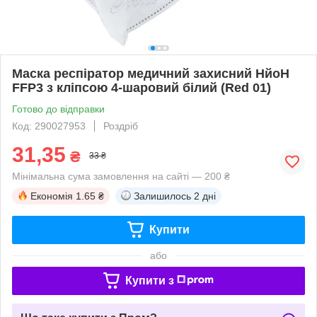
Маска респіратор медичний захисний НйоН
FFP3 з кліпсою 4-шаровий білий (Red 01)
Готово до відправки
Код: 290027953
Роздріб
31,35
₴
33 ₴
Мінімальна сума замовлення на сайті — 200 ₴
Економія
1.65 ₴
Залишилось
2 дні
Купити
або
Купити з