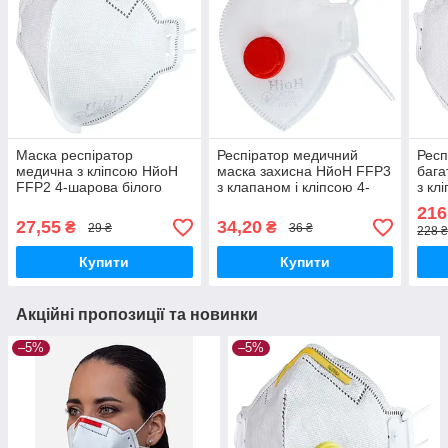
Маска респіратор
Респіратор медичний
Респ
медична з кліпсою НйоН
маска захисна НйоН FFP3
бага
FFP2 4-шарова білого
з клапаном і кліпсою 4-
з кл
кольору (Yellow 01)
шаровий білого кольору
біло
216
(Red valve 01)
10 ш
27,55
34,20
₴
₴
29 ₴
36 ₴
228 ₴
Купити
Купити
Акційні пропозиції та новинки
–5%
–5%