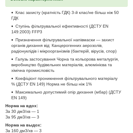
Клас захисту (кратність ГДК) 3-й клас/не більш ніж 50
ГДК
Ступінь фільтрувальної ефективності (ДСТУ EN
149:2003) FFP3
Призначення фільтрувальної напівмаски — захист
органів дихання від: Канцерогенних аерозолів,
радіонуклідів і мікроорганізмів (бактерій, вірусів, спор)
Галузь застосування Чорна та кольорова металургія,
виробництво будівельних матеріалів, алюмінієва та
хімічна промисловість
Коефіцієнт проникнення фільтрувального матеріалу
% (ДСТУ EN 149) Норма не більш ніж 1%
Максимально допустимий опір дихання (мбар) (ДСТУ
EN 149)
Норма на вдох:
За 30 дм3/хв — 1
За 95 дм3/хв — 3
Норма на выдох:
За 160 дм3/хв — 3