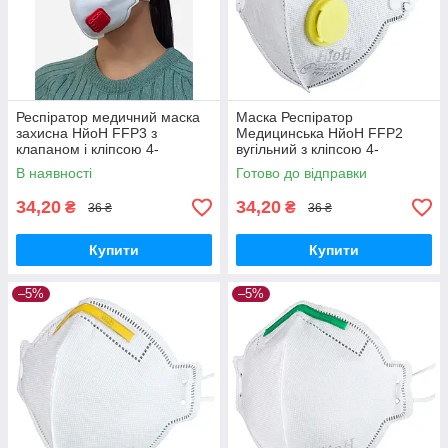
Респіратор медичний маска
Маска Респіратор
захисна НйоН FFP3 з
Медицинська НйоН FFP2
клапаном і кліпсою 4-
вугільний з кліпсою 4-
шаровий білого кольору (Red
шаровий з клапаном Сірий
В наявності
Готово до відправки
valve 01)
(Grey yellow valve 01)
34,20
34,20
₴
₴
36 ₴
36 ₴
Купити
Купити
–5%
–5%