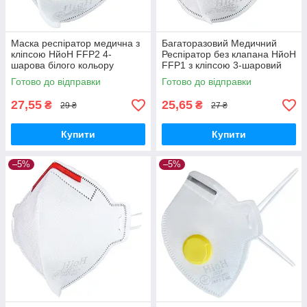
Маска респіратор медична з
Багаторазовий Медичний
кліпсою НйоН FFP2 4-
Респіратор без клапана НйоН
шарова білого кольору
FFP1 з кліпсою 3-шаровий
(Yellow 01)
білого кольору (Green 01)
Готово до відправки
Готово до відправки
27,55
25,65
₴
₴
29 ₴
27 ₴
Купити
Купити
–5%
–5%