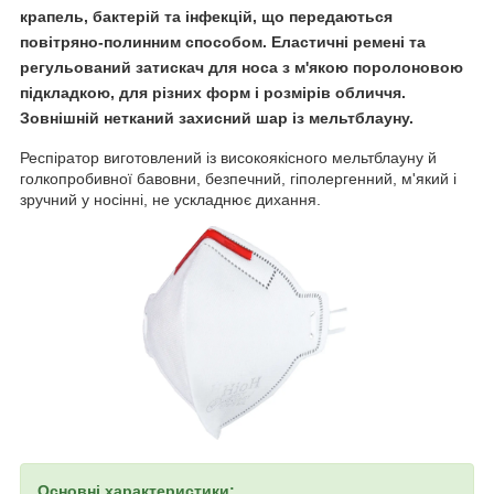
крапель, бактерій та інфекцій, що передаються
повітряно-полинним способом. Еластичні ремені та
регульований затискач для носа з м'якою поролоновою
підкладкою, для різних форм і розмірів обличчя.
Зовнішній нетканий захисний шар із мельтблауну.
Респіратор виготовлений із високоякісного мельтблауну й
голкопробивної бавовни, безпечний, гіполергенний, м'який і
зручний у носінні, не ускладнює дихання.
Основні характеристики: