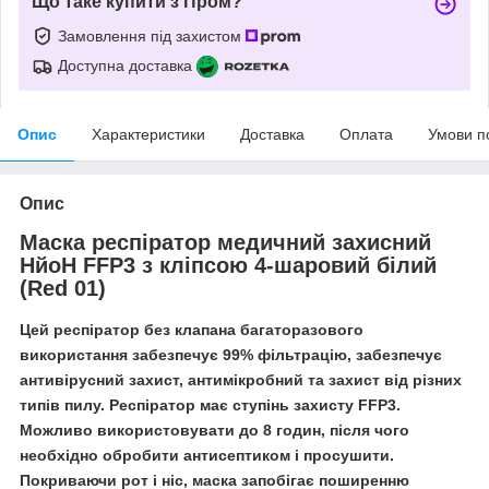
Що таке купити з Пром?
Замовлення під захистом
Доступна доставка
Опис
Характеристики
Доставка
Оплата
Умови п
Опис
Маска респіратор медичний захисний
НйоН FFP3 з кліпсою 4-шаровий білий
(Red 01)
Цей респіратор без клапана багаторазового
використання забезпечує 99% фільтрацію, забезпечує
антивірусний захист, антимікробний та захист від різних
типів пилу. Респіратор має ступінь захисту FFP3.
Можливо використовувати до 8 годин, після чого
необхідно обробити антисептиком і просушити.
Покриваючи рот і ніс, маска запобігає поширенню