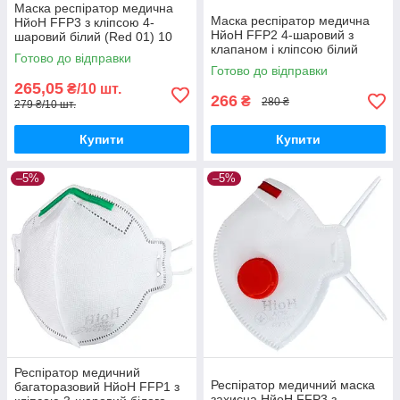
Маска респіратор медична
Маска респіратор медична
НйоН FFP3 з кліпсою 4-
НйоН FFP2 4-шаровий з
шаровий білий (Red 01) 10
клапаном і кліпсою білий
шт.
Готово до відправки
(Yellow valve 01) 10 шт.
Готово до відправки
265,05
₴/10 шт.
266
₴
280 ₴
279 ₴/10 шт.
Купити
Купити
–5%
–5%
Респіратор медичний
Респіратор медичний маска
багаторазовий НйоН FFP1 з
захисна НйоН FFP3 з