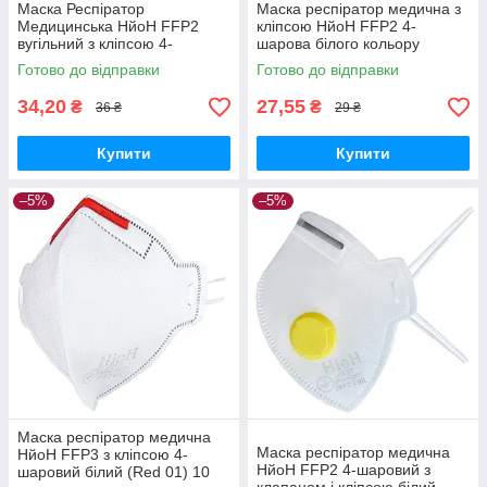
Маска Респіратор
Маска респіратор медична з
Медицинська НйоН FFP2
кліпсою НйоН FFP2 4-
вугільний з кліпсою 4-
шарова білого кольору
шаровий з клапаном Сірий
(Yellow 01)
Готово до відправки
Готово до відправки
(Grey yellow valve 01)
34,20
27,55
₴
₴
36 ₴
29 ₴
Купити
Купити
–5%
–5%
Маска респіратор медична
Маска респіратор медична
НйоН FFP3 з кліпсою 4-
НйоН FFP2 4-шаровий з
шаровий білий (Red 01) 10