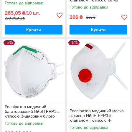
клапаном і кліпсою білий
шт.
Готово до відправки
(Yellow valve 01) 10 шт.
Готово до відправки
265,05
₴/10 шт.
266
₴
280 ₴
279 ₴/10 шт.
Купити
Купити
–5%
–5%
Респіратор медичний
Респіратор медичний маска
багаторазовий НйоН FFP1 з
захисна НйоН FFP3 з
кліпсою 3-шаровий білого
клапаном і кліпсою 4-
кольору (Green 01) 10 шт.
Готово до відправки
шаровий білого кольору (Red
Готово до відправки
valve 01)