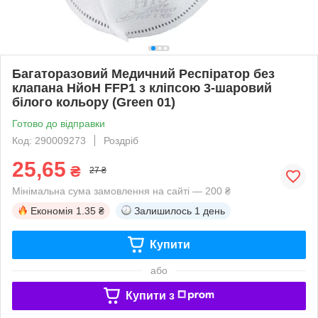
Багаторазовий Медичний Респіратор без
клапана НйоН FFP1 з кліпсою 3-шаровий
білого кольору (Green 01)
Готово до відправки
Код: 290009273
Роздріб
25,65
₴
27 ₴
Мінімальна сума замовлення на сайті — 200 ₴
Економія
1.35 ₴
Залишилось
1 день
Купити
або
Купити з