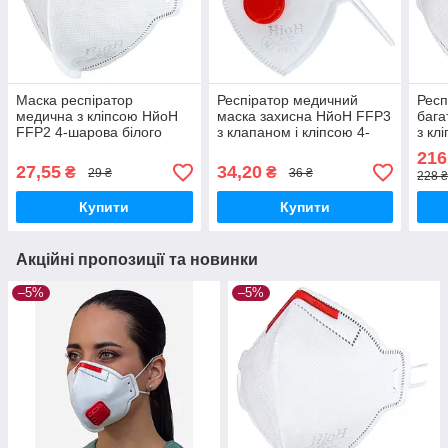
Маска респіратор
Респіратор медичний
Респ
медична з кліпсою НйоН
маска захисна НйоН FFP3
бага
FFP2 4-шарова білого
з клапаном і кліпсою 4-
з кл
кольору (Yellow 01)
шаровий білого кольору
біло
216
(Red valve 01)
10 ш
27,55
34,20
₴
₴
29 ₴
36 ₴
228 ₴
Купити
Купити
Акційні пропозиції та новинки
–5%
–5%