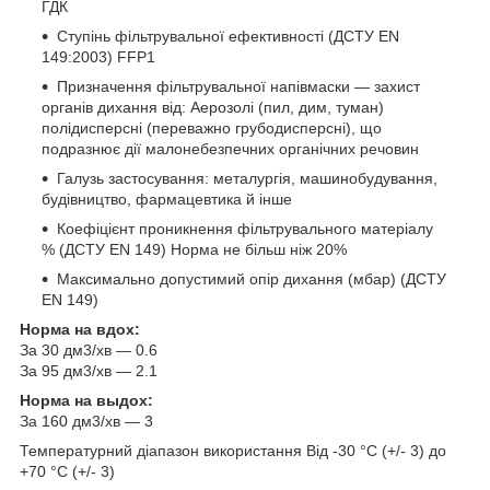
ГДК
Ступінь фільтрувальної ефективності (ДСТУ EN
149:2003) FFP1
Призначення фільтрувальної напівмаски — захист
органів дихання від: Аерозолі (пил, дим, туман)
полідисперсні (переважно грубодисперсні), що
подразнює дії малонебезпечних органічних речовин
Галузь застосування: металургія, машинобудування,
будівництво, фармацевтика й інше
Коефіцієнт проникнення фільтрувального матеріалу
% (ДСТУ EN 149) Норма не більш ніж 20%
Максимально допустимий опір дихання (мбар) (ДСТУ
EN 149)
Норма на вдох:
За 30 дм3/хв — 0.6
За 95 дм3/хв — 2.1
Норма на выдох:
За 160 дм3/хв — 3
Температурний діапазон використання Від -30 °C (+/- 3) до
+70 °C (+/- 3)