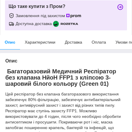
Що таке купити з Пром?
Замовлення під захистом
Доступна доставка
Опис
Характеристики
Доставка
Оплата
Умови п
Опис
Багаторазовий Медичний Респіратор
без клапана НйоН FFP1 з кліпсою 3-
шаровий білого кольору (Green 01)
Цей респіратор без клапана багаторазового використання
забезпечує 80% фільтрацію, забезпечує антибактеріальний
захист, антивірусний захист і захист від різних типів пилу.
Респіратор має ступінь захисту FFP1. Можливо
використовувати до 4 годин, після чого необхідно обробити
антисептиком і просушити. Покриваючи рот і ніс, маска
запобігає поширенню крапель, бактерій та інфекцій, що