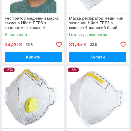
Респіратор медичний маска
Маска респіратор медичний
захисна НйоН FFP3 з
захисний НйоН FFP3 з
клапаном і кліпсою 4-
кліпсою 4-шаровий білий
шаровий білого кольору (Red
(Red 01)
В наявності
Готово до відправки
valve 01)
34,20
31,35
₴
₴
36 ₴
33 ₴
Купити
Купити
–5%
–5%