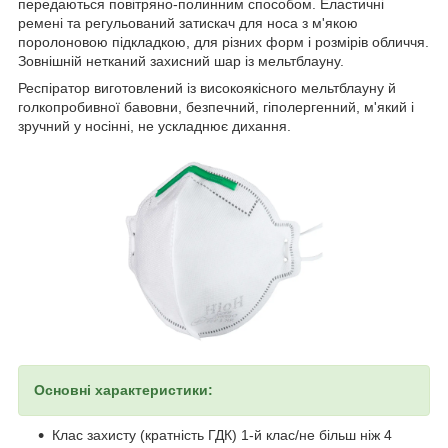
передаються повітряно-полинним способом. Еластичні
ремені та регульований затискач для носа з м'якою
поролоновою підкладкою, для різних форм і розмірів обличчя.
Зовнішній нетканий захисний шар із мельтблауну.
Респіратор виготовлений із високоякісного мельтблауну й
голкопробивної бавовни, безпечний, гіполергенний, м'який і
зручний у носінні, не ускладнює дихання.
Основні характеристики:
Клас захисту (кратність ГДК) 1-й клас/не більш ніж 4