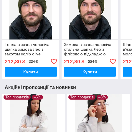
Тепла в'язана чоловіча
Зимова в'язана чоловіча
Шапк
шапка зимова Лео з
стильна шапка Лео з
в'яз
закотом колір olive
флісовою підкладкою
моло
khaki колір хакі
синь
212,80
212,80
212
₴
₴
224 ₴
224 ₴
Купити
Купити
Акційні пропозиції та новинки
Топ продажів
–5%
Топ продажів
–5%