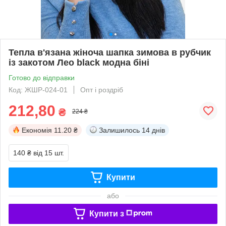
Тепла в'язана жіноча шапка зимова в рубчик
із закотом Лео black модна біні
Готово до відправки
Код: ЖШР-024-01
Опт і роздріб
212,80
₴
224 ₴
Економія
11.20 ₴
Залишилось
14 днів
140 ₴
від 15 шт.
Купити
або
Купити з