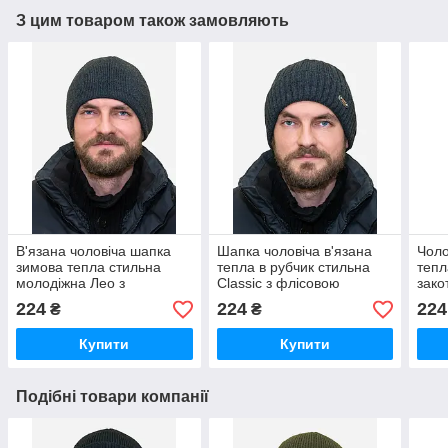
З цим товаром також замовляють
В'язана чоловіча шапка
Шапка чоловіча в'язана
Чоло
зимова тепла стильна
тепла в рубчик стильна
тепл
молодіжна Лео з
Classic з флісовою
зако
флісовою підкладкою
підкладкою сірого кольору
соро
224
224
224
₴
₴
Gray сіра
gray
Купити
Купити
Подібні товари компанії