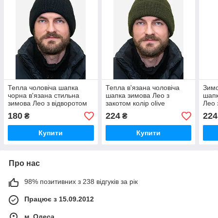
Тепла чоловіча шапка
Тепла в'язана чоловіча
Зимо
чорна в'язана стильна
шапка зимова Лео з
шапк
зимова Лео з відворотом
закотом колір olive
Лео 
підк
180
224
224
₴
₴
коль
Купити
Купити
Про нас
98% позитивних з 238 відгуків за рік
Працює з 15.09.2012
м. Одеса