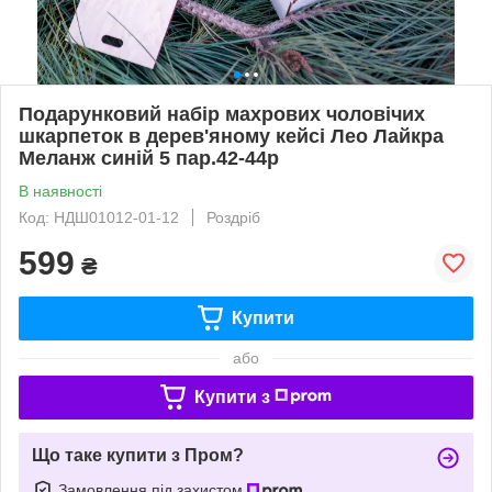
Подарунковий набір махрових чоловічих
шкарпеток в дерев'яному кейсі Лео Лайкра
Меланж синій 5 пар.42-44р
В наявності
Код: НДШ01012-01-12
Роздріб
599
₴
Купити
або
Купити з
Що таке купити з Пром?
Замовлення під захистом