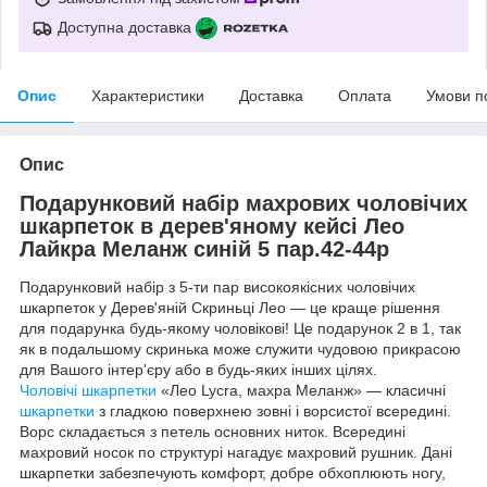
Доступна доставка
Опис
Характеристики
Доставка
Оплата
Умови п
Опис
Подарунковий набір махрових чоловічих
шкарпеток в дерев'яному кейсі Лео
Лайкра Меланж синій 5 пар.42-44р
Подарунковий набір з 5-ти пар високоякісних чоловічих
шкарпеток у Дерев'яній Скриньці Лео — це краще рішення
для подарунка будь-якому чоловікові! Це подарунок 2 в 1, так
як в подальшому скринька може служити чудовою прикрасою
для Вашого інтер'єру або в будь-яких інших цілях.
Чоловічі шкарпетки
«Лео Lycra, махра Меланж» — класичні
шкарпетки
з гладкою поверхнею зовні і ворсистої всередині.
Ворс складається з петель основних ниток. Всередині
махровий носок по структурі нагадує махровий рушник. Дані
шкарпетки забезпечують комфорт, добре обхоплюють ногу,