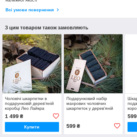
належної якості
Всі умови повернення
З цим товаром також замовляють
Чоловічі шкарпетки в
Подарунковий набір
Шкар
подарунковій дерев'яній
махрових чоловічих
пода
коробці Лео Лайкра
шкарпеток у дерев'яній
коро
Преміум 24 пари розмір
скриньці Лео Лайкра
40-4
1 499
599
₴
40-46
Меланж, Хакі 5 пар. 42-44
коль
розмір
набі
599
₴
Купити