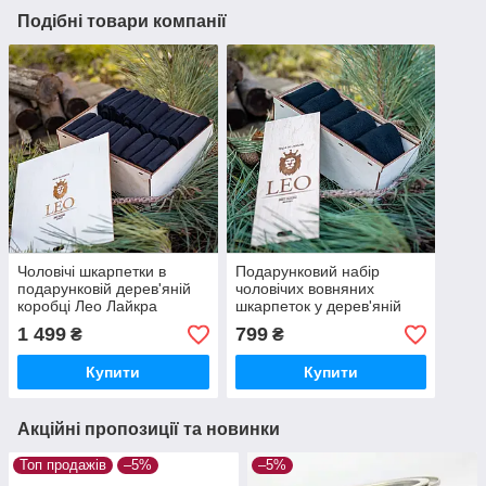
Подібні товари компанії
Чоловічі шкарпетки в
Подарунковий набір
подарунковій дерев'яній
чоловічих вовняних
коробці Лео Лайкра
шкарпеток у дерев'яній
Преміум 24 пари розмір
скриньці Лео BLACK 5
1 499
799
₴
₴
40-46
пар. носки на подарунок
Купити
Купити
Акційні пропозиції та новинки
Топ продажів
–5%
–5%