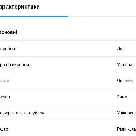
арактеристики
Основні
иробник
Лео
раїна виробник
Україна
тать
Чоловіча
Сезон
Зима
озмір головного убору
Універса
олір
Різні кол