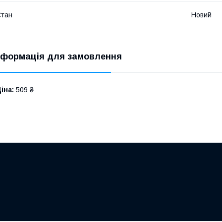
Стан
Новий
нформація для замовлення
іна:
509 ₴