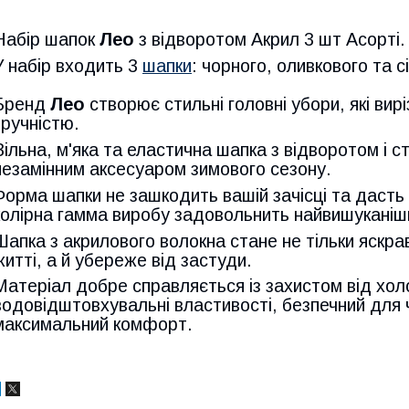
Набір шапок
Лео
з відворотом Акрил 3 шт Асорті.
У набір входить 3
шапки
: чорного, оливкового та
Бренд
Лео
створює стильні головні убори, які вир
зручністю.
Вільна, м'яка та еластична шапка з відворотом і 
незамінним аксесуаром зимового сезону.
Форма шапки не зашкодить вашій зачісці та дасть з
колірна гамма виробу задовольнить найвишуканіш
Шапка з акрилового волокна стане не тільки яскр
житті, а й убереже від застуди.
Матеріал добре справляється із захистом від хол
водовідштовхувальні властивості, безпечний для 
максимальний комфорт.