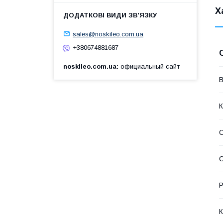
Х
sales@noskileo.com.ua
+380674881687
noskileo.com.ua
официальный сайт
В
К
С
Р
К