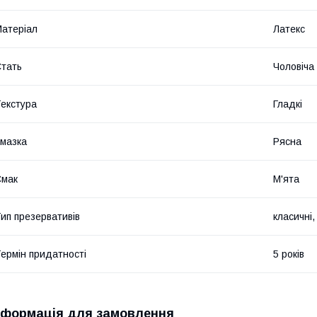
атеріал
Латекс
тать
Чоловіча
екстура
Гладкі
мазка
Рясна
Смак
М'ята
ип презервативів
класичні,
ермін придатності
5 років
нформація для замовлення