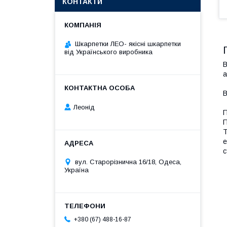
КОНТАКТИ
Шкарпетки ЛЕО- якісні шкарпетки
від Українського виробника
В
а
В
Леонід
П
T
е
с
вул. Старорізнична 16/18, Одеса,
Україна
+380 (67) 488-16-87