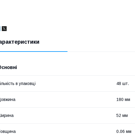
арактеристики
Основні
ількість в упаковці
48 шт.
Довжина
180 мм
Ширина
52 мм
Товщина
0.06 мм