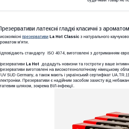
будь-який товар не п
Презервативи латексні гладкі класичні з ароматом
исокоякісні
презервативи
La Hot Classic
з натурального каучуковог
роматом м'яти.
ідповідають стандарту ISO 4074, виготовлені з дотриманням євро
Презервативи
La Hot
додадуть новизни та гостроти у ваше інтимн
резервативи виготовлені на високотехнологічному німецькому обл
UV SUD Germany, а також мають і український сертифікат UA.TR.1
лектроніки. Презервативи є надійним засобом захисту від небажан
татевим шляхом, зокрема ВІЛ-інфекції.