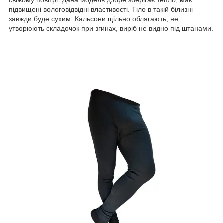
підвищені вологовідвідні властивості. Тіло в такій білизні
завжди буде сухим. Кальсони щільно облягають, не
утворюють складочок при згинах, виріб не видно під штанами.