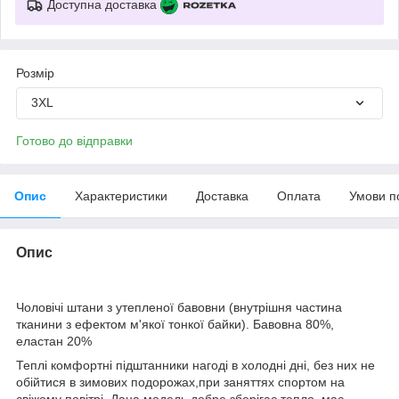
Доступна доставка
Розмір
3XL
Готово до відправки
Опис
Характеристики
Доставка
Оплата
Умови п
Опис
Чоловічі штани з утепленої бавовни (внутрішня частина
тканини з ефектом м'якої тонкої байки). Бавовна 80%,
еластан 20%
Теплі комфортні підштанники нагоді в холодні дні, без них не
обійтися в зимових подорожах,при заняттях спортом на
свіжому повітрі. Дана модель добре зберігає тепло, має