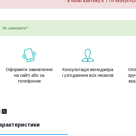
- в назві вантажу в ТТН вказуєтьс
Як замовити?
Оформити замовлення
Консультація менеджера
Опл
на сайті або за
і узгодження всіх нюансів
зру
телефоном
вка
арактеристики