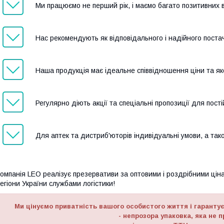
Ми працюємо не перший рік, і маємо багато позитивних ві
Нас рекомендують як відповідального і надійного поста
Наша продукція має ідеальне співвідношення ціни та яко
Регулярно діють акції та спеціальні пропозиції для постій
Для аптек та дистриб'юторів індивідуальні умови, а та
омпанія LEO реалізує презервативи за оптовими і роздрібними ціна
егіони України службами логістики!
Ми цінуємо приватність вашого особистого життя і гаранту
- непрозора упаковка, яка не 