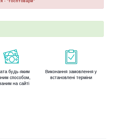
я - "госптовари"
ата будь-яким
Виконання замовлення у
чним способом,
встановлені терміни
заним на сайті