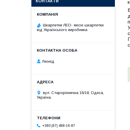
КОНТАКТИ
В
д
п
Шкарпетки ЛЕО- якісні шкарпетки
У
від Українського виробника
П
с
Леонід
вул. Старорізнична 16/18, Одеса,
Україна
+380 (67) 488-16-87