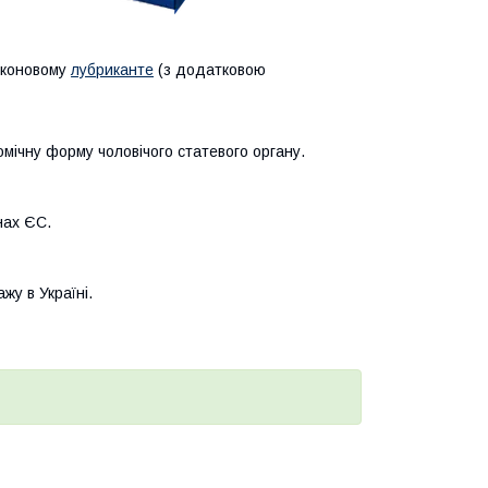
ліконовому
лубриканте
(з додатковою
мічну форму чоловічого статевого органу.
нах ЄС.
жу в Україні.