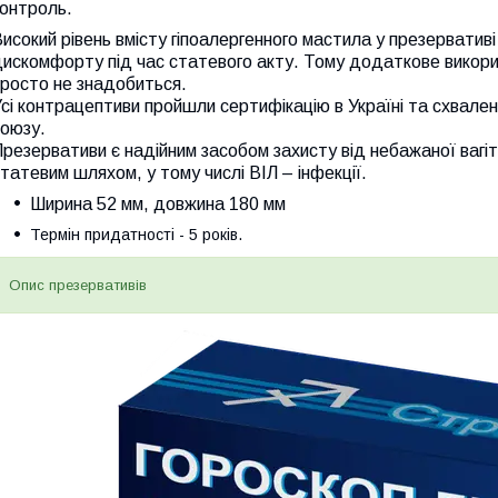
контроль.
исокий рівень вмісту гіпоалергенного мастила у презерватив
искомфорту під час статевого акту. Тому додаткове викори
росто не знадобиться.
сі контрацептиви пройшли сертифікацію в Україні та схвален
союзу.
резервативи є надійним засобом захисту від небажаної ваг
татевим шляхом, у тому числі ВІЛ – інфекції.
Ширина 52 мм, довжина 180 мм
Термін придатності - 5 років.
Опис презервативів