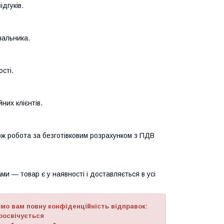
дгуків.
чальника.
сті.
них клієнтів.
кож робота за безготівковим розрахунком з ПДВ
ми — товар є у наявності і доставляється в усі
ємо вам повну конфіденційність відправок:
просвічується