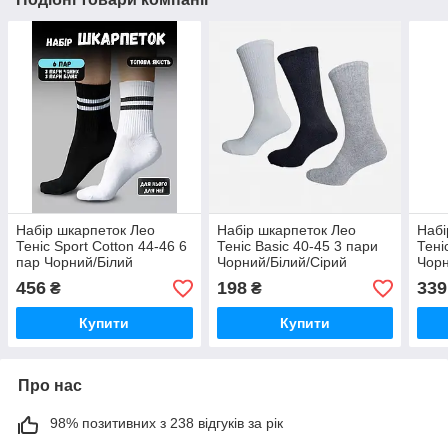
Набір шкарпеток Лео
Набір шкарпеток Лео
Набі
Теніс Sport Cotton 44-46 6
Теніс Basic 40-45 3 пари
Тені
пар Чорний/Білий
Чорний/Білий/Сірий
Чор
456
198
339
₴
₴
Купити
Купити
Про нас
98% позитивних з 238 відгуків за рік