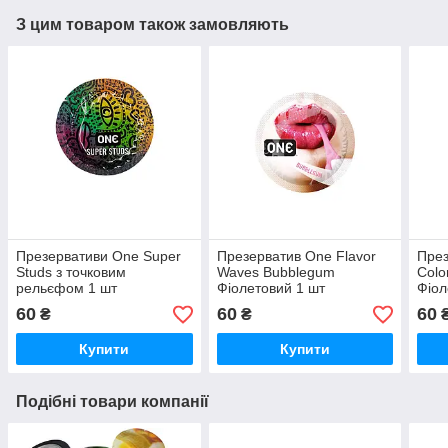
З цим товаром також замовляють
Презервативи One Super
Презерватив One Flavor
През
Studs з точковим
Waves Bubblegum
Colo
рельєфом 1 шт
Фіолетовий 1 шт
Фіол
60
60
60
₴
₴
Купити
Купити
Подібні товари компанії