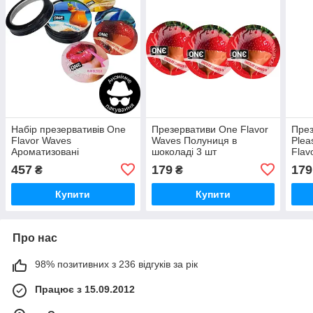
Набір презервативів One
Презервативи One Flavor
През
Flavor Waves
Waves Полуниця в
Plea
Ароматизовані
шоколаді 3 шт
Flav
Різнокольорові 5 шт
457
179
179
₴
₴
Купити
Купити
Про нас
98% позитивних з 236 відгуків за рік
Працює з 15.09.2012