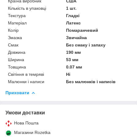
Країна виробник
США
Кількість в упаковці
1 шт.
Текстура
Гладкі
Матеріал
Латекс
Колір
Помаранчевий
Змазка
Звичайна
Смак
Без смаку і запаху
Довжина
190 мм
Ширина
53 мм
Товщина
0.07 мм
Світіння в темряві
Ні
Малюнки і написи
Без малюнків і написів
Приховати
Умови доставки
Нова Пошта
Магазини Rozetka