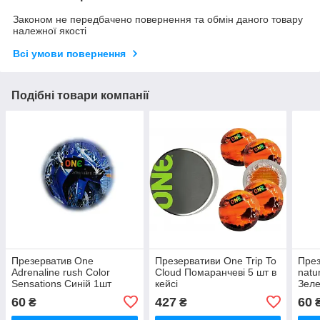
Законом не передбачено повернення та обмін даного товару
належної якості
Всі умови повернення
Подібні товари компанії
Презерватив One
Презервативи One Trip To
През
Adrenaline rush Color
Cloud Помаранчеві 5 шт в
natu
Sensations Синій 1шт
кейсі
Зеле
60
427
60
₴
₴