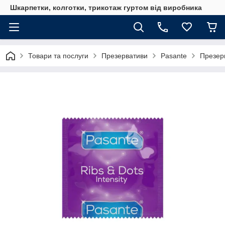
Шкарпетки, колготки, трикотаж гуртом від виробника
Товари та послуги
Презервативи
Pasante
Презерв