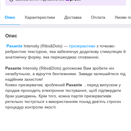
Опис
Характеристики
Доставка
Оплата
Умови п
Опис
Pasante
Intensity (Ribs&Dots) —
презервативи
з точково-
ребристою текстурою, яка забезпечує додаткову стимуляцію й
анатомічну форму, яка перешкоджає сповзанню.
Pasante
Intensity (Ribs&Dots) допоможе Вам зробити ніч
незабутньою, а відчуття бентежними. Завжди залишайтеся під
надійним захистом!
Кожен презерватив, зроблений
Pasante
, перед випуском у
продаж проходить електронне тестування, щоб підтвердити
брак ушкоджень. Крім того, кожна партія презервативів
ретельно тестується з використанням понад дев'ять строгих
процедур контролю якості.