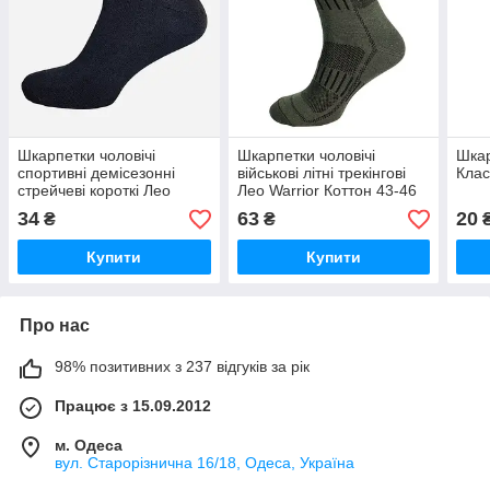
Шкарпетки чоловічі
Шкарпетки чоловічі
Шкар
спортивні демісезонні
військові літні трекінгові
Клас
стрейчеві короткі Лео
Лео Warrior Коттон 43-46
Basic 40-46 Чорні
Олива
34
63
20
₴
₴
Купити
Купити
Про нас
98% позитивних з 237 відгуків за рік
Працює з 15.09.2012
м. Одеса
вул. Старорізнична 16/18, Одеса, Україна