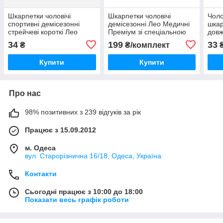
Шкарпетки чоловічі
Шкарпетки чоловічі
Чоло
спортивні демісезонні
демісезонні Лео Медичні
шкар
стрейчеві короткі Лео
Преміум зі спеціальною
довж
Basic 40-46 Чорні
гумкою для набряклих ніг
лайк
34
199
33
₴
₴/комплект
чорні 3 пари
(чор
Купити
Купити
Про нас
98% позитивних з 239 відгуків за рік
Працює з 15.09.2012
м. Одеса
вул. Старорізнична 16/18, Одеса, Україна
Контакти
Сьогодні працює з 10:00 до 18:00
Показати весь графік роботи