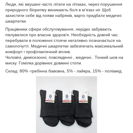
Люди, які змушені часто літати на літаках, через порушення
природного біоритму виникають болі в м'язах ніг. Щоб
захистити себе від появи набряків, варто придбати медичні
шкарпетки.
Працівники сфери обслуговування, нерідко забувають
піклуватися про власне здоров'я. Необхідність довгий час
перебувати в положенні стоячи негативно позначається на
самопочутті. Медичні шкарпетки забезпечать максимальний
комфорт і профілактичний вплив.
Чоловічі, демісезонні, повсякденні , медичні.. Тонкий шов на
миску. Гомілка дорівнює довжині стопи.
Склад: 80% -гребінна бавовна, 5% - лайкра, 15% - поліамід.