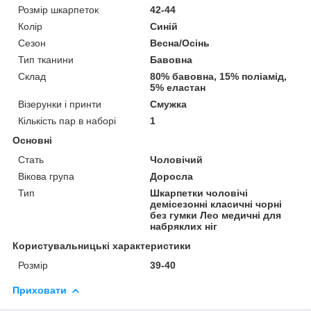
Розмір шкарпеток
42-44
Колір
Синій
Сезон
Весна/Осінь
Тип тканини
Бавовна
Склад
80% бавовна, 15% поліамід,
5% еластан
Візерунки і принти
Смужка
Кількість пар в наборі
1
Основні
Стать
Чоловічий
Вікова група
Доросла
Тип
Шкарпетки чоловічі
демісезонні класичні чорні
без гумки Лео медичні для
набряклих ніг
Користувальницькі характеристики
Розмір
39-40
Приховати