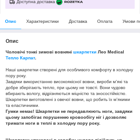
Доступна доставка
Опис
Характеристики
Доставка
Оплата
Умови п
Опис
Чоловічі тонкі зимові вовняні
шкарпетки
Лео Medical
Тепло Карпат
.
Наші шкарпетки створені для особливого комфорту в холодну
пору року.
Завдяки використанню високоякісної вовни, вироби м'які та
добре зберігають тепло, при цьому не товсті. Вони чудово
вбирають вологу, відрізняються міцністю та зносостійкістю.
Шкарпетки виготовлені з овечої вовни, що робить їх м'якими
та еластичними.
Гумки немає! Шкарпетки не передавлюють ноги, завдяки
цьому запобігає порушенню кровообігу ніг і дозволяє
тримати ноги в теплі в холодну пору року.
Шкарпетки упаковані в коробку-чудово підійдуть на