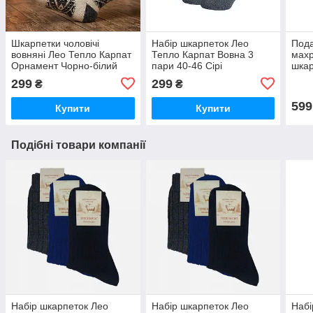
Шкарпетки чоловічі
Набір шкарпеток Лео
Пода
вовняні Лео Тепло Карпат
Тепло Карпат Вовна 3
махр
Орнамент Чорно-білий
пари 40-46 Сірі
шкар
40-46 р
скри
299
299
₴
₴
Мела
Розм
599
Купити
Купити
Подібні товари компанії
Набір шкарпеток Лео
Набір шкарпеток Лео
Набі