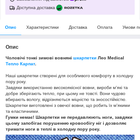
Доступна доставка
Опис
Характеристики
Доставка
Оплата
Умови п
Опис
Чоловічі тонкі зимові вовняні
шкарпетки
Лео Medical
Тепло Карпат
.
Наші шкарпетки створені для особливого комфорту в холодну
пору року.
Завдяки використанню високоякісної вовни, вироби м'які та
добре зберігають тепло, при цьому не товсті. Вони чудово
вбирають вологу, відрізняються міцністю та зносостійкістю.
Шкарпетки виготовлені з овечої вовни, що робить їх м'якими
та еластичними.
Гумки немає! Шкарпетки не передавлюють ноги, завдяки
цьому запобігає порушенню кровообігу ніг і дозволяє
тримати ноги в теплі в холодну пору року.