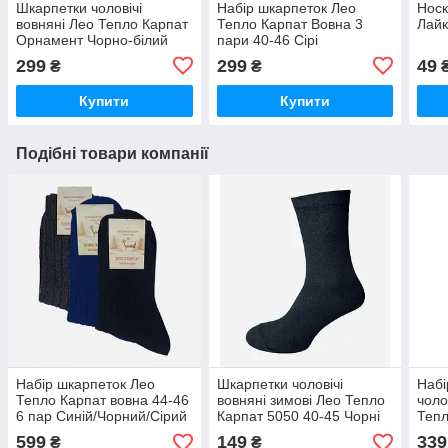
Шкарпетки чоловічі
Набір шкарпеток Лео
Носк
вовняні Лео Тепло Карпат
Тепло Карпат Вовна 3
Лайк
Орнамент Чорно-білий
пари 40-46 Сірі
40-46 р
299
299
49
₴
₴
Купити
Купити
Подібні товари компанії
Набір шкарпеток Лео
Шкарпетки чоловічі
Набі
Тепло Карпат вовна 44-46
вовняні зимові Лео Тепло
чоло
6 пар Синій/Чорний/Сірий
Карпат 5050 40-45 Чорні
Тепл
3 па
599
149
339
₴
₴