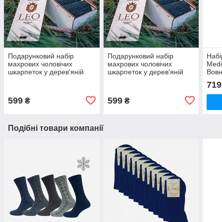
Подарунковий набір
Подарунковий набір
Набі
махрових чоловічих
махрових чоловічих
Medi
шкарпеток у дерев'яній
шкарпеток у дерев'яній
Вовн
скриньці Лео Лайкра
скриньці Лео Лайкра
719
Меланж, Хакі 5 пар.
Меланж, Хакі 5 пар. 44-46
Розмір 40-42
розмір
599
599
₴
₴
Подібні товари компанії