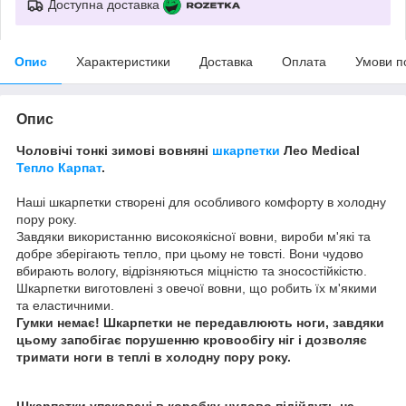
Доступна доставка
Опис
Характеристики
Доставка
Оплата
Умови п
Опис
Чоловічі тонкі зимові вовняні
шкарпетки
Лео Medical
Тепло Карпат
.
Наші шкарпетки створені для особливого комфорту в холодну
пору року.
Завдяки використанню високоякісної вовни, вироби м'які та
добре зберігають тепло, при цьому не товсті. Вони чудово
вбирають вологу, відрізняються міцністю та зносостійкістю.
Шкарпетки виготовлені з овечої вовни, що робить їх м'якими
та еластичними.
Гумки немає! Шкарпетки не передавлюють ноги, завдяки
цьому запобігає порушенню кровообігу ніг і дозволяє
тримати ноги в теплі в холодну пору року.
Шкарпетки упаковані в коробку-чудово підійдуть на