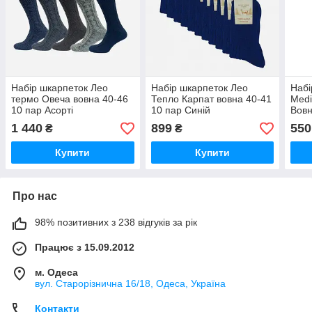
Набір шкарпеток Лео
Набір шкарпеток Лео
Набі
термо Овеча вовна 40-46
Тепло Карпат вовна 40-41
Medi
10 пар Асорті
10 пар Синій
Вовн
1 440
899
550
₴
₴
Купити
Купити
Про нас
98% позитивних з 238 відгуків за рік
Працює з 15.09.2012
м. Одеса
вул. Старорізнична 16/18, Одеса, Україна
Контакти