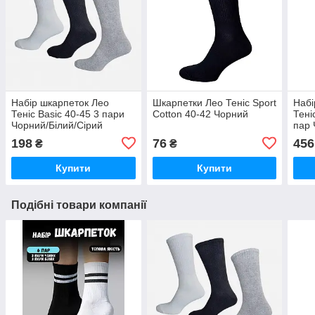
Набір шкарпеток Лео
Шкарпетки Лео Теніс Sport
Набі
Теніс Basic 40-45 3 пари
Cotton 40-42 Чорний
Тені
Чорний/Білий/Сірий
пар 
198
76
456
₴
₴
Купити
Купити
Подібні товари компанії