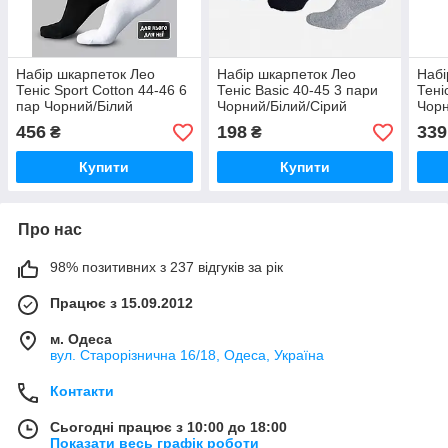
Набір шкарпеток Лео
Набір шкарпеток Лео
Набі
Теніс Sport Cotton 44-46 6
Теніс Basic 40-45 3 пари
Тені
пар Чорний/Білий
Чорний/Білий/Сірий
Чор
456
198
339
₴
₴
Купити
Купити
Про нас
98% позитивних з 237 відгуків за рік
Працює з 15.09.2012
м. Одеса
вул. Старорізнична 16/18, Одеса, Україна
Контакти
Сьогодні працює з 10:00 до 18:00
Показати весь графік роботи