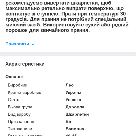
рекомендуємо вивертати шкарпетки, щоб
максимально ретельно випрати поверхню, що
контактує зі ступнею. Прати при температурі 30
градусів. Для прання не потрібний спеціальний
миючий засіб. Використовуйте сухий або рідкий
порошок для звичайного прання.
Приховати
Характеристики
Основні
Виробник
Лео
Країна виробник
Україна
Стать
Унісекс
Вікова група
Доросла
Вид виробу
Шкарпетки
Призначення
Біг
Тип тканини
Бавовна
Розмір шкарпеток
40-45