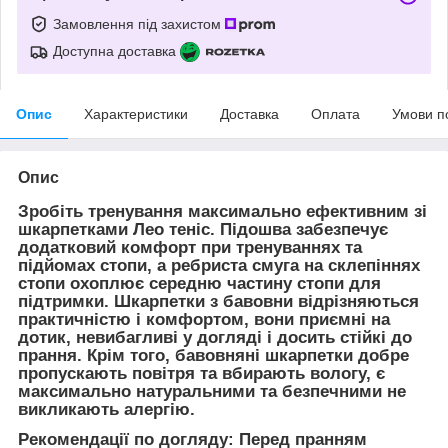
Замовлення під захистом
Доступна доставка
Опис
Характеристики
Доставка
Оплата
Умови п
Опис
Зробіть тренування максимально ефективним зі
шкарпетками
Лео теніс.
Підошва забезпечує
додатковий комфорт при тренуваннях та
підйомах стопи, а ребриста смуга на склепіннях
стопи охоплює середню частину стопи для
підтримки. Шкарпетки з бавовни відрізняються
практичністю і комфортом, вони приємні на
дотик, невибагливі у догляді і досить стійкі до
прання. Крім того, бавовняні шкарпетки добре
пропускають повітря та вбирають вологу, є
максимально натуральними та безпечними не
викликають алергію.
Рекомендації по догляду: Перед пранням