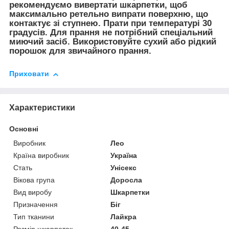
рекомендуємо вивертати шкарпетки, щоб
максимально ретельно випрати поверхню, що
контактує зі ступнею. Прати при температурі 30
градусів. Для прання не потрібний спеціальний
миючий засіб. Використовуйте сухий або рідкий
порошок для звичайного прання.
Приховати
Характеристики
Основні
Виробник
Лео
Країна виробник
Україна
Стать
Унісекс
Вікова група
Доросла
Вид виробу
Шкарпетки
Призначення
Біг
Тип тканини
Лайкра
Розмір шкарпеток
40-45