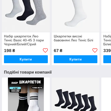
Набір шкарпеток Лео
Шкарпетки високі
Набі
Теніс Basic 40-45 3 пари
бавовняні Лео Теніс Білі
Тені
Чорний/Білий/Сірий
Біли
198
67
339
₴
₴
Купити
Купити
Подібні товари компанії