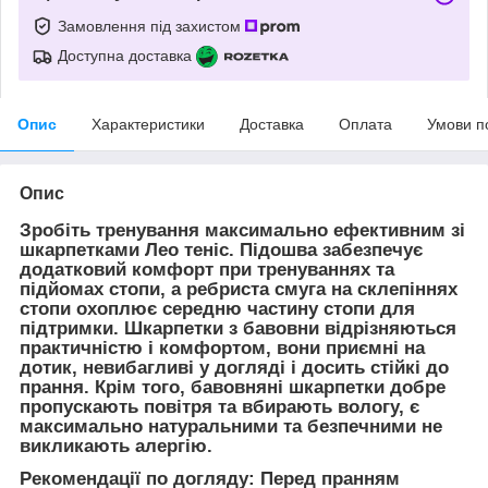
Замовлення під захистом
Доступна доставка
Опис
Характеристики
Доставка
Оплата
Умови п
Опис
Зробіть тренування максимально ефективним зі
шкарпетками
Лео теніс.
Підошва забезпечує
додатковий комфорт при тренуваннях та
підйомах стопи, а ребриста смуга на склепіннях
стопи охоплює середню частину стопи для
підтримки. Шкарпетки з бавовни відрізняються
практичністю і комфортом, вони приємні на
дотик, невибагливі у догляді і досить стійкі до
прання. Крім того, бавовняні шкарпетки добре
пропускають повітря та вбирають вологу, є
максимально натуральними та безпечними не
викликають алергію.
Рекомендації по догляду: Перед пранням