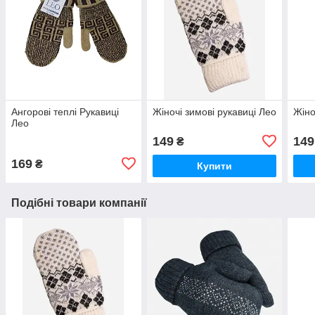
Ангорові теплі Рукавиці
Жіночі зимові рукавиці Лео
Жіно
Лео
149
149
₴
169
₴
Купити
Подібні товари компанії