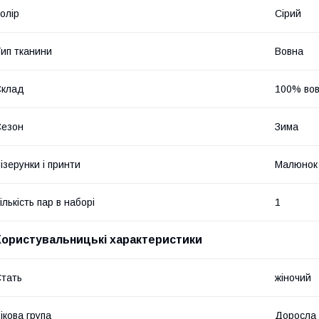
олір
Сірий
ип тканини
Вовна
Склад
100% во
Сезон
Зима
ізерунки і принти
Малюнок
ількість пар в наборі
1
Користувальницькі характеристики
тать
жіночий
ікова група
Доросла