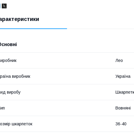
арактеристики
Основні
иробник
Лео
раїна виробник
Україна
ид виробу
Шкарпет
ип
Вовняні
озмір шкарпеток
36-40