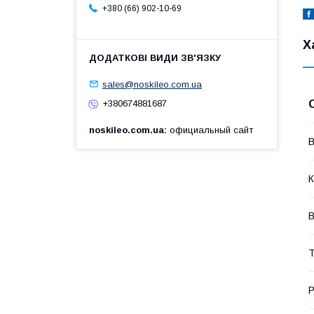
+380 (66) 902-10-69
Х
sales@noskileo.com.ua
+380674881687
noskileo.com.ua
официальный сайт
В
К
В
Т
Р