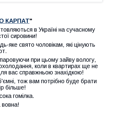
О КАРПАТ
"
отовляються в Україні на сучасному
стої сировини!
ь-яке свято чоловікам, які цінують
рт.
ипаровуючи при цьому зайву вологу,
охолодання, коли в квартирах ще не
для вас справжньою знахідкою!
б'ємні, тож вам потрібно буде брати
ір більше!
сока гомілка.
 вовна!