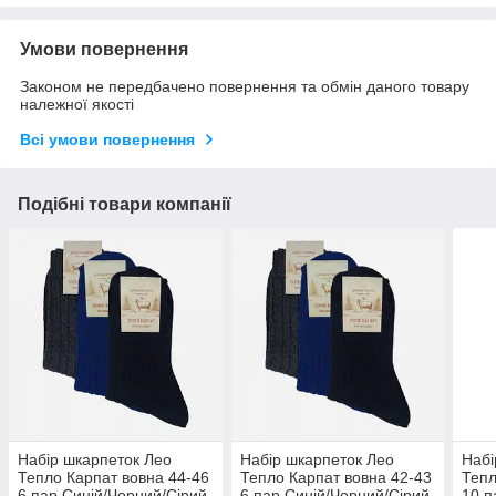
Умови повернення
Законом не передбачено повернення та обмін даного товару
належної якості
Всі умови повернення
Подібні товари компанії
Набір шкарпеток Лео
Набір шкарпеток Лео
Набі
Тепло Карпат вовна 44-46
Тепло Карпат вовна 42-43
Тепл
6 пар Синій/Чорний/Сірий
6 пар Синій/Чорний/Сірий
10 п