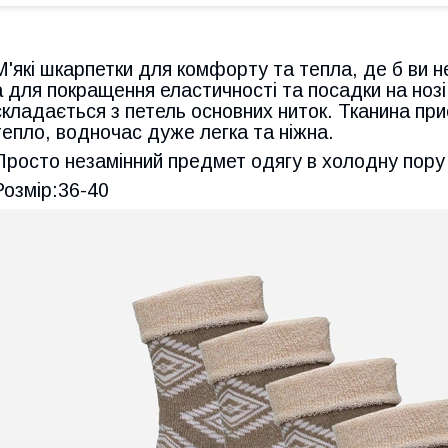
М'які шкарпетки для комфорту та тепла, де б ви н
а для покращення еластичності та посадки на ноз
складається з петель основних ниток. Тканина приє
тепло, водночас дуже легка та ніжна.
Просто незамінний предмет одягу в холодну пору 
Розмір:36-40