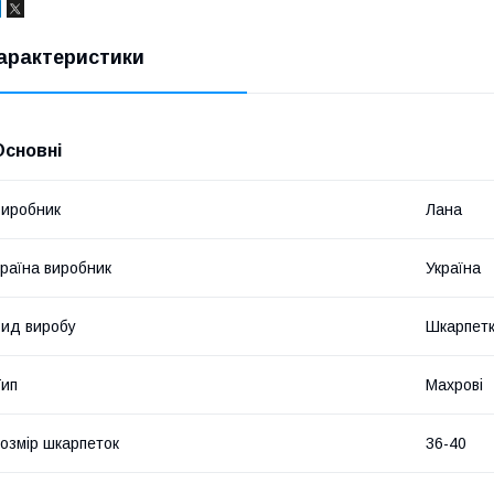
арактеристики
Основні
иробник
Лана
раїна виробник
Україна
ид виробу
Шкарпет
ип
Махрові
озмір шкарпеток
36-40