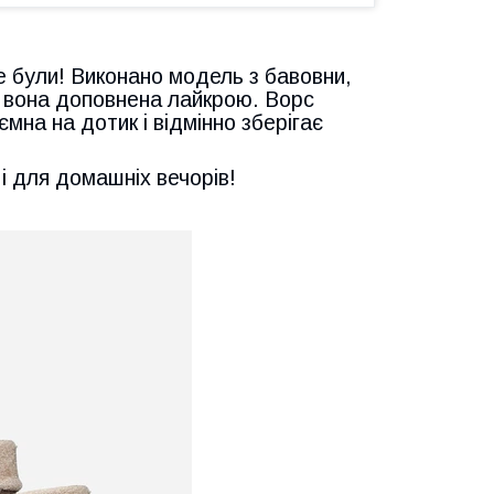
е були! Виконано модель з бавовни,
і вона доповнена лайкрою. Ворс
мна на дотик і відмінно зберігає
і для домашніх вечорів!