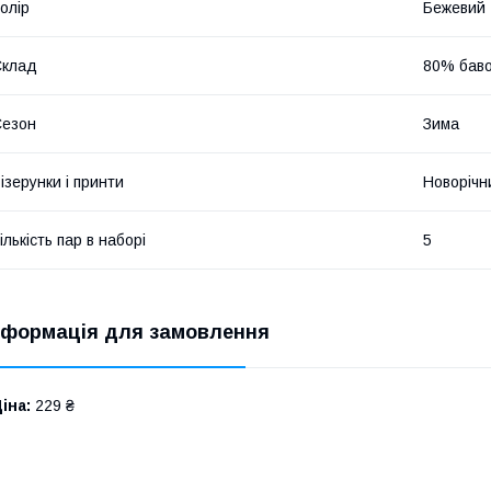
олір
Бежевий
Склад
80% баво
Сезон
Зима
ізерунки і принти
Новорічн
ількість пар в наборі
5
нформація для замовлення
іна:
229 ₴