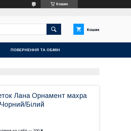
Кошик
Кошик
ПОВЕРНЕННЯ ТА ОБМIН
еток Лана Орнамент махра
 Чорний/Білий
лення на сайті — 200 ₴