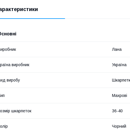
арактеристики
Основні
иробник
Лана
раїна виробник
Україна
ид виробу
Шкарпет
ип
Махрові
озмір шкарпеток
36-40
олір
Чорний