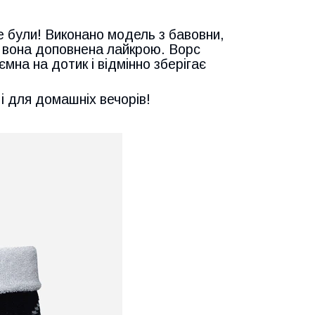
е були! Виконано модель з бавовни,
і вона доповнена лайкрою. Ворс
мна на дотик і відмінно зберігає
і для домашніх вечорів!