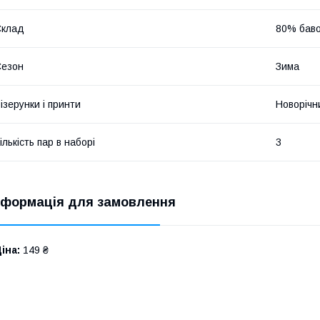
Склад
80% баво
Сезон
Зима
ізерунки і принти
Новорічн
ількість пар в наборі
3
нформація для замовлення
іна:
149 ₴