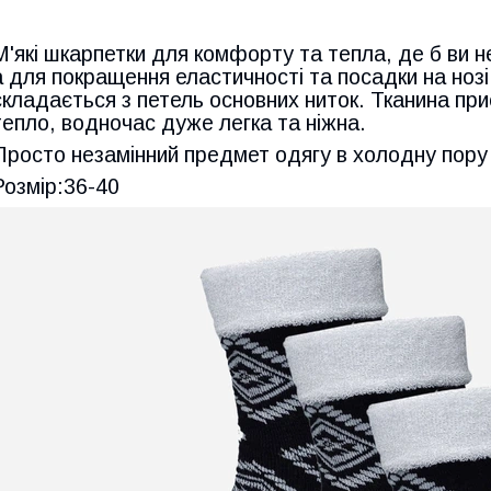
М'які шкарпетки для комфорту та тепла, де б ви н
а для покращення еластичності та посадки на ноз
складається з петель основних ниток. Тканина приє
тепло, водночас дуже легка та ніжна.
Просто незамінний предмет одягу в холодну пору 
Розмір:36-40