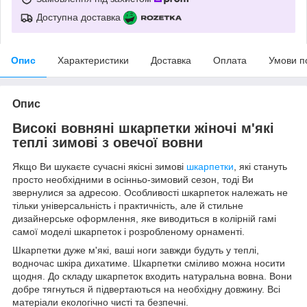
Доступна доставка
Опис
Характеристики
Доставка
Оплата
Умови п
Опис
Високі вовняні шкарпетки жіночі м'які
теплі зимові з овечої вовни
Якщо Ви шукаєте сучасні якісні зимові
шкарпетки
, які стануть
просто необхідними в осінньо-зимовий сезон, тоді Ви
звернулися за адресою. Особливості шкарпеток належать не
тільки універсальність і практичність, але й стильне
дизайнерське оформлення, яке виводиться в колірній гамі
самої моделі шкарпеток і розробленому орнаменті.
Шкарпетки дуже м'які, ваші ноги завжди будуть у теплі,
водночас шкіра дихатиме. Шкарпетки сміливо можна носити
щодня. До складу шкарпеток входить натуральна вовна. Вони
добре тягнуться й підвертаються на необхідну довжину. Всі
матеріали екологічно чисті та безпечні.