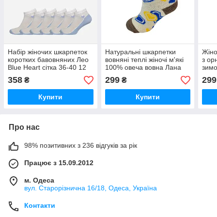
Набір жіночих шкарпеток
Натуральні шкарпетки
Жіно
коротких бавовняних Лео
вовняні теплі жіночі м'які
з ор
Blue Heart сітка 36-40 12
100% овеча вовна Лана
зимо
пар Білий/Блакитний
Love UA
Орна
358
299
299
₴
₴
Купити
Купити
Про нас
98% позитивних з 236 відгуків за рік
Працює з 15.09.2012
м. Одеса
вул. Старорізнична 16/18, Одеса, Україна
Контакти