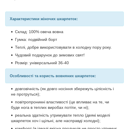
Характеристики жіночих шкарпеток:
Склад: 100% овеча вовна
Гумка: подвійний борт
Теплі, добре використовувати в холодну пору року.
Чудовий подарунок до зимових свят!
Розмір: універсальний 36-40
Особливості та користь вовняних шкарпеток:
довговічність (як довго носіння збережуть цілісність і
не протруться);
повітропроникні властивості (це впливає на те, чи
буде нога в теплих виробах потіти, чи ні);
реальна здатність утримувати тепло (деякі моделі
шкарпеток хоч і щільні, але насправді холодні);
комфорт (в ідеалі якісна продукція не просто утримує