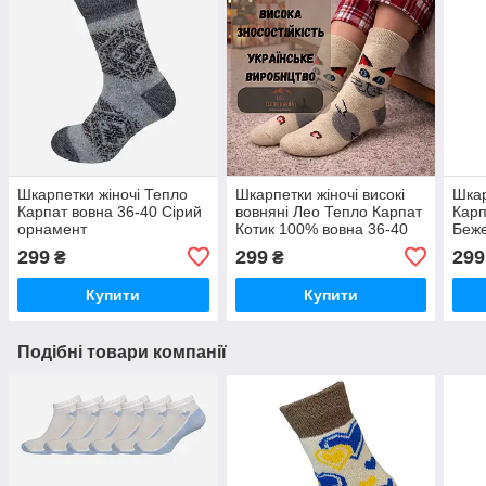
Шкарпетки жіночі Тепло
Шкарпетки жіночі високі
Шкар
Карпат вовна 36-40 Сірий
вовняні Лео Тепло Карпат
Карп
орнамент
Котик 100% вовна 36-40
Беже
Молочний
299
299
299
₴
₴
Купити
Купити
Подібні товари компанії