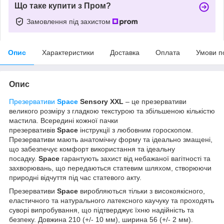
Що таке купити з Пром?
Замовлення під захистом
Опис
Характеристики
Доставка
Оплата
Умови п
Опис
Презервативи
Space
Sensory XXL
– це презервативи
великого розміру з гладкою текстурою та збільшеною кількістю
мастила. Всередині кожної пачки
презервативів
Space
інструкції з любовним гороскопом.
Презервативи мають анатомічну форму та ідеально змащені,
що забезпечує комфорт використання та ідеальну
посадку.
Space
гарантують захист від небажаної вагітності та
захворювань, що передаються статевим шляхом, створюючи
природні відчуття під час статевого акту.
Презервативи
Space
виробляються тільки з високоякісного,
еластичного та натурального латексного каучуку та проходять
суворі випробування, що підтверджує їхню надійність та
безпеку. Довжина 210 (+/- 10 мм), ширина 56 (+/- 2 мм).