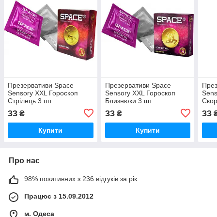
Презервативи Space
Презервативи Space
През
Sensory XXL Гороскоп
Sensory XXL Гороскоп
Sens
Стрілець 3 шт
Близнюки 3 шт
Скор
33
33
33
₴
₴
Купити
Купити
Про нас
98% позитивних з 236 відгуків за рік
Працює з 15.09.2012
м. Одеса