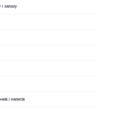
 і запаху
ків і написів