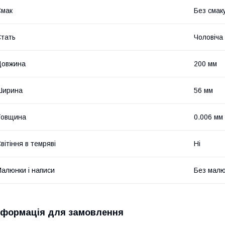
Смак
Без смаку
тать
Чоловіча
Довжина
200 мм
Ширина
56 мм
Товщина
0.006 мм
вітіння в темряві
Ні
алюнки і написи
Без малюн
нформація для замовлення