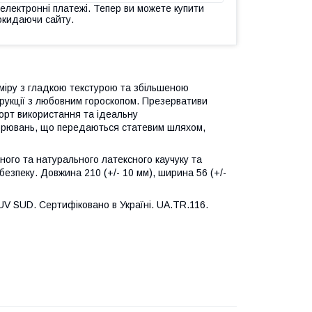
 електронні платежі. Тепер ви можете купити
окидаючи сайту.
міру з гладкою текстурою та збільшеною
трукції з любовним гороскопом. Презервативи
орт використання та ідеальну
хворювань, що передаються статевим шляхом,
чного та натурального латексного каучуку та
безпеку. Довжина 210 (+/- 10 мм), ширина 56 (+/-
V SUD. Сертифіковано в Україні. UA.TR.116.