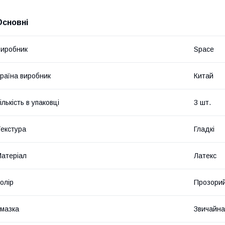
Основні
иробник
Space
раїна виробник
Китай
ількість в упаковці
3 шт.
екстура
Гладкі
атеріал
Латекс
олір
Прозори
мазка
Звичайна