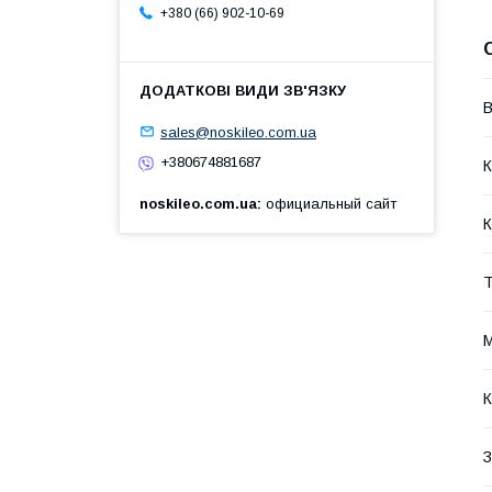
+380 (66) 902-10-69
В
sales@noskileo.com.ua
+380674881687
К
noskileo.com.ua
официальный сайт
К
Т
М
К
З