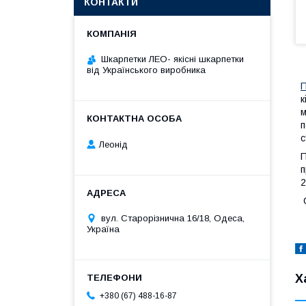
КОНТАКТИ
Шкарпетки ЛЕО- якісні шкарпетки
від Українського виробника
П
к
м
п
с
Леонід
п
2
С
вул. Старорізнична 16/18, Одеса,
Україна
Х
+380 (67) 488-16-87