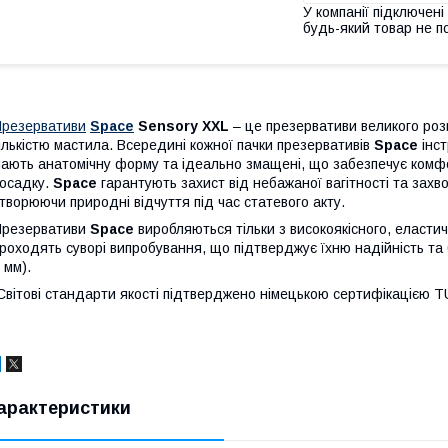
У компанії підключені
будь-який товар не п
резервативи
Space
Sensory XXL
– це презервативи великого роз
ількістю мастила. Всередині кожної пачки презервативів
Space
інс
ають анатомічну форму та ідеально змащені, що забезпечує комф
осадку.
Space
гарантують захист від небажаної вагітності та за
творюючи природні відчуття під час статевого акту.
Презервативи
Space
виробляються тільки з високоякісного, еласти
роходять суворі випробування, що підтверджує їхню надійність та 
 мм).
вітові стандарти якості підтверджено німецькою сертифікацією TU
арактеристики