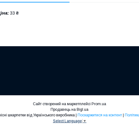
іна:
33 ₴
Сайт створений на маркетплейсі
Prom.ua
Продавець на Bigl.ua
Шкарпетки ЛЕО- якісні шкарпетки від Українського виробника |
Поскаржитися на контент
|
Політик
Select Language
▼