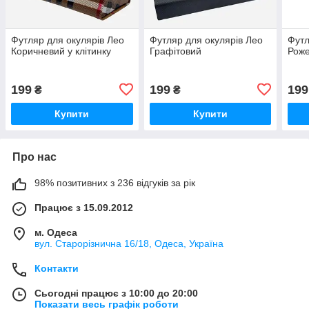
Футляр для окулярів Лео
Футляр для окулярів Лео
Футл
Коричневий у клітинку
Графітовий
Рож
199
199
199
₴
₴
Купити
Купити
Про нас
98% позитивних з 236 відгуків за рік
Працює з 15.09.2012
м. Одеса
вул. Старорізнична 16/18, Одеса, Україна
Контакти
Сьогодні працює з 10:00 до 20:00
Показати весь графік роботи