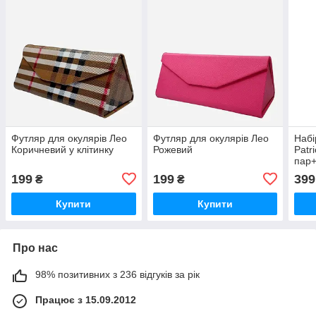
Футляр для окулярів Лео
Футляр для окулярів Лео
Набі
Коричневий у клітинку
Рожевий
Рatr
пар
Прис
199
199
399
₴
₴
Купити
Купити
Про нас
98% позитивних з 236 відгуків за рік
Працює з 15.09.2012