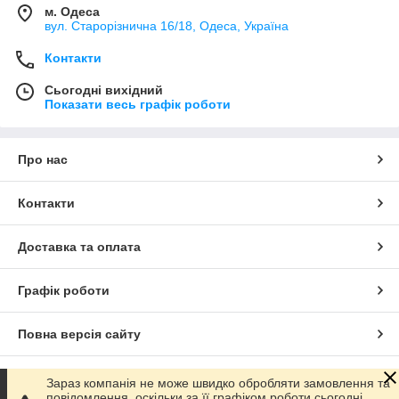
м. Одеса
вул. Старорізнична 16/18, Одеса, Україна
Контакти
Сьогодні вихідний
Показати весь графік роботи
Про нас
Контакти
Доставка та оплата
Графік роботи
Повна версія сайту
Сайт створено на маркетплейсі
Prom.ua
Зараз компанія не може швидко обробляти замовлення та
повідомлення, оскільки за її графіком роботи сьогодні