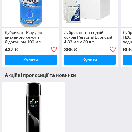
Лубрикант Play для
Лубрикант на водній
Лубр
анального сексу з
основі Personal Lubricant
H2O 
Лідокаїном 100 мл
4.33 мл x 30 шт
водн
437
388
868
₴
₴
Купити
Купити
Акційні пропозиції та новинки