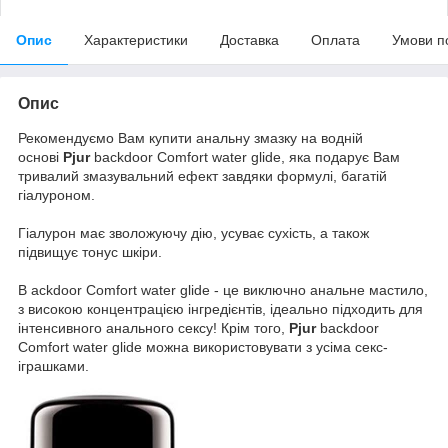
Опис
Характеристики
Доставка
Оплата
Умови п
Опис
Рекомендуємо Вам купити анальну змазку на водній
основі
Pjur
backdoor Comfort water glide, яка подарує Вам
тривалий змазувальний ефект завдяки формулі, багатій
гіалуроном.
Гіалурон має зволожуючу дію, усуває сухість, а також
підвищує тонус шкіри.
B ackdoor Comfort water glide - це виключно анальне мастило,
з високою концентрацією інгредієнтів, ідеально підходить для
інтенсивного анального сексу! Крім того,
Pjur
backdoor
Comfort water glide можна використовувати з усіма секс-
іграшками.