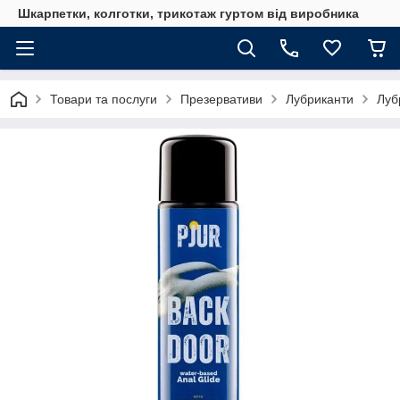
Шкарпетки, колготки, трикотаж гуртом від виробника
Товари та послуги
Презервативи
Лубриканти
Луб