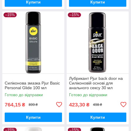
Купити
Купити
–15%
–15%
Лубрикант Pjur back door на
Силіконова змазка Pjur Basic
Силіконовій основі для
Personal Glide 100 мл
анального сексу 30 мл
Готово до відправки
Готово до відправки
764,15
423,30
₴
₴
899 ₴
498 ₴
Купити
Купити
–15%
–15%