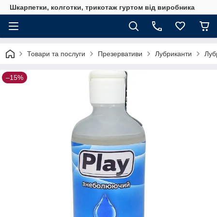
Шкарпетки, колготки, трикотаж гуртом від виробника
Товари та послуги
Презервативи
Лубриканти
Луб
–15%