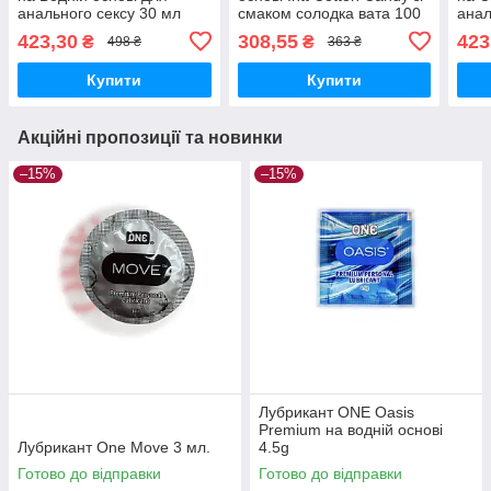
анального сексу 30 мл
смаком солодка вата 100
анал
мл
423,30
308,55
423
₴
₴
498 ₴
363 ₴
Купити
Купити
Акційні пропозиції та новинки
–15%
–15%
Лубрикант ONE Oasis
Premium на водній основі
Лубрикант One Move 3 мл.
4.5g
Готово до відправки
Готово до відправки